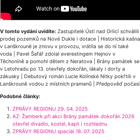
V tomto vydání uvidíte:
Zastupitelé Ústí nad Orlicí schválili
prodej pozemků na Nové Dukle i dotace | Historická kašna
v Lanškrouně je znovu v provozu, vrátila se do ní také
voda | Pavel Šafář zdolal everestingem Hejnov v
Těchoníně a pomohl dětem z Neratova | Brány památek se
v Letohradu po 13. otevřely dokořán, lákaly i dorty a
zákusky | Debutový román Lucie Kolínské Nitky pokřtili v
Lanškrouně vodou z místních pramenů | Předpověď počasí
Podobné články:
ZPRÁVY REGIONU 29. 04. 2025
AZ: Žamberk při akci Brány památek dokořán 2026
otevřel divadlo, kostel, kapli i rozhlednu
ZPRÁVY REGIONU speciál 18. 07. 2025