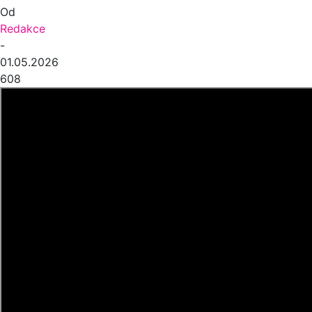
Od
Redakce
-
01.05.2026
608