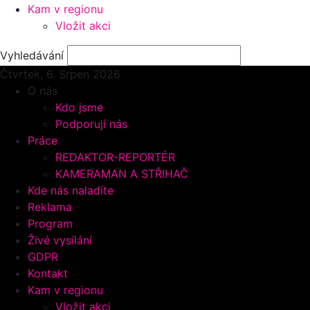
Kam v regionu
Vložit akci
Vyhledávání
Čtvrtek, 6.
Srpen 2026
O nás
Kdo jsme
Podporují nás
Práce
REDAKTOR-REPORTÉR
KAMERAMAN A STŘIHAČ
Kde nás naladíte
Reklama
Program
Živé vysílání
GDPR
Kontakt
Kam v regionu
Vložit akci