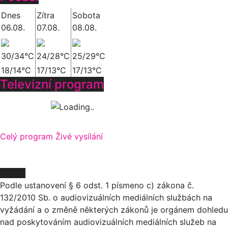
Dnes
Zítra
Sobota
06.08.
07.08.
08.08.
30/34°C
24/28°C
25/29°C
18/14°C
17/13°C
17/13°C
Televizní program
Celý program
Živé vysílání
O NÁS
Podle ustanovení § 6 odst. 1 písmeno c) zákona č.
132/2010 Sb. o audiovizuálních mediálních službách na
vyžádání a o změně některých zákonů je orgánem dohledu
nad poskytováním audiovizuálních mediálních služeb na