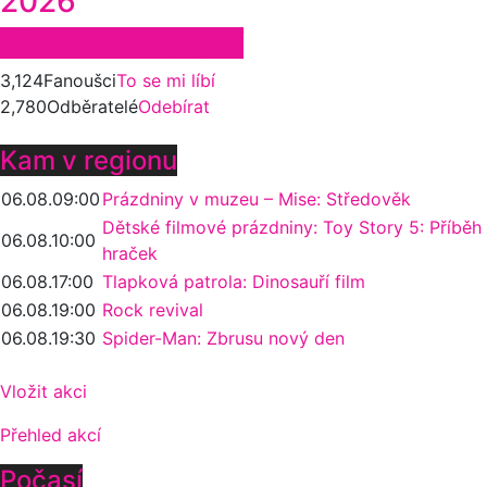
2026
Zůstaňte ve spojení
3,124
Fanoušci
To se mi líbí
2,780
Odběratelé
Odebírat
Kam v regionu
06.08.
09:00
Prázdniny v muzeu – Mise: Středověk
Dětské filmové prázdniny: Toy Story 5: Příběh
06.08.
10:00
hraček
06.08.
17:00
Tlapková patrola: Dinosauří film
06.08.
19:00
Rock revival
06.08.
19:30
Spider-Man: Zbrusu nový den
Vložit akci
Přehled akcí
Počasí