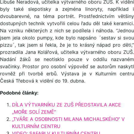
Libuše Neradová, učitelka výtvarného oboru ZUŠ. K vidění
byly také slepotisky a zejména linoryty, například i
dvoubarevné, na téma portrét. Prostřednictvím většiny
dostupných technik vytvořili celou řadu děl také keramici.
Na vzniku některých z nich se podílela i náhoda. “Jednou
jsem jela okolo pumpy, kde bylo napsáno ´sestav si svou
pizzu´, tak jsem si řekla, že je to krásný nápad pro děti,”
prozradila Jana Kolářová, učitelka výtvarného oboru ZUŠ.
Nadání žáků se neotisklo pouze v oddílu nazvaném
svačinky. Prostor pro osobní výpověď se autorům naskytl
rovněž při tvorbě erbů. Výstava je v Kulturním centru
Česká Třebová k vidění do 19. dubna.
Podobné články:
DÍLA VÝTVARNÍKU ZE ZUŠ PŘEDSTAVILA AKCE
„MOŘE SOLÍ ZEMĚ“
„TVÁŘE A OSOBNOSTI MILANA MICHALSKÉHO“ V
KULTURNÍM CENTRU
VIDEO: SAFARI V KULTURNÍM CENTRU