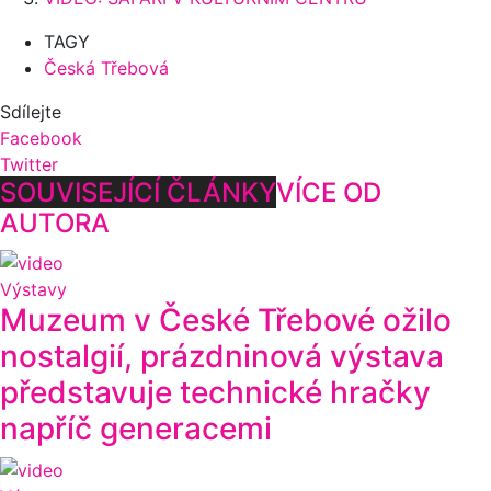
TAGY
Česká Třebová
Sdílejte
Facebook
Twitter
SOUVISEJÍCÍ ČLÁNKY
VÍCE OD
AUTORA
Výstavy
Muzeum v České Třebové ožilo
nostalgií, prázdninová výstava
představuje technické hračky
napříč generacemi