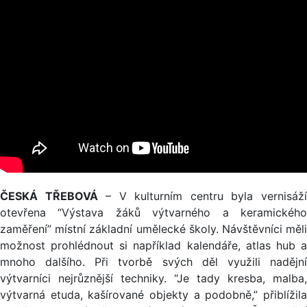
ČESKÁ TŘEBOVÁ
– V kulturním centru byla vernisáž
otevřena “Výstava žáků výtvarného a keramického
zaměření” místní základní umělecké školy. Návštěvníci měli
možnost prohlédnout si například kalendáře, atlas hub a
mnoho dalšího. Při tvorbě svých děl využili nadějní
výtvarníci nejrůznější techniky. “Je tady kresba, malba,
výtvarná etuda, kašírované objekty a podobně,” přiblížila