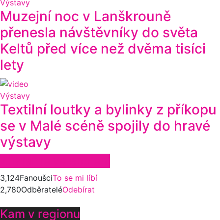
Výstavy
Muzejní noc v Lanškrouně
přenesla návštěvníky do světa
Keltů před více než dvěma tisíci
lety
Výstavy
Textilní loutky a bylinky z příkopu
se v Malé scéně spojily do hravé
výstavy
Zůstaňte ve spojení
3,124
Fanoušci
To se mi líbí
2,780
Odběratelé
Odebírat
Kam v regionu