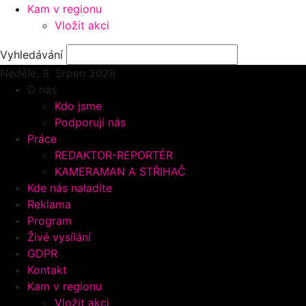
Kam v regionu
Vložit akci
Vyhledávání
Neděle, 9.
Srpen 2026
O nás
Kdo jsme
Podporují nás
Práce
REDAKTOR-REPORTÉR
KAMERAMAN A STŘIHAČ
Kde nás naladíte
Reklama
Program
Živé vysílání
GDPR
Kontakt
Kam v regionu
Vložit akci