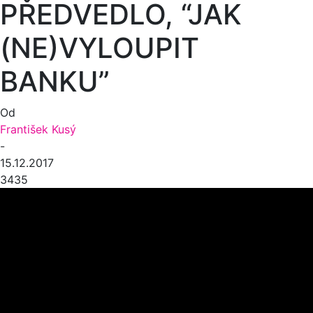
PŘEDVEDLO, “JAK
(NE)VYLOUPIT
BANKU”
Od
František Kusý
-
15.12.2017
3435