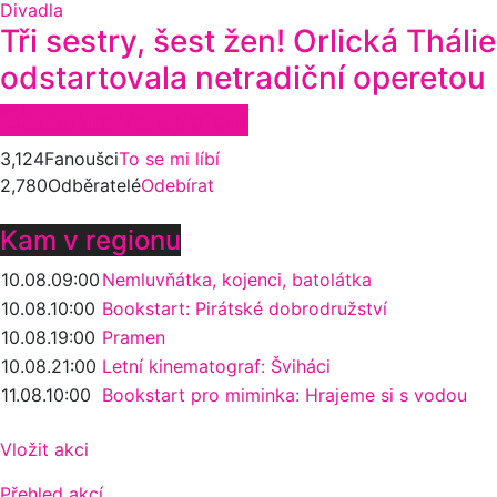
Divadla
Tři sestry, šest žen! Orlická Thálie
odstartovala netradiční operetou
Zůstaňte ve spojení
3,124
Fanoušci
To se mi líbí
2,780
Odběratelé
Odebírat
Kam v regionu
10.08.
09:00
Nemluvňátka, kojenci, batolátka
10.08.
10:00
Bookstart: Pirátské dobrodružství
10.08.
19:00
Pramen
10.08.
21:00
Letní kinematograf: Šviháci
11.08.
10:00
Bookstart pro miminka: Hrajeme si s vodou
Vložit akci
Přehled akcí