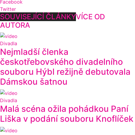
Facebook
Twitter
SOUVISEJÍCÍ ČLÁNKY
VÍCE OD
AUTORA
Divadla
Nejmladší členka
českotřebovského divadelního
souboru Hýbl režijně debutovala
Dámskou šatnou
Divadla
Malá scéna ožila pohádkou Paní
Liška v podání souboru Knoflíček