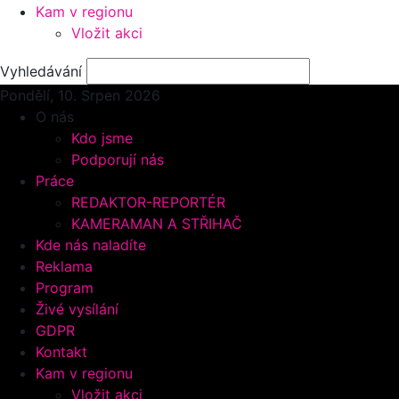
Kam v regionu
Vložit akci
Vyhledávání
Pondělí, 10.
Srpen 2026
O nás
Kdo jsme
Podporují nás
Práce
REDAKTOR-REPORTÉR
KAMERAMAN A STŘIHAČ
Kde nás naladíte
Reklama
Program
Živé vysílání
GDPR
Kontakt
Kam v regionu
Vložit akci