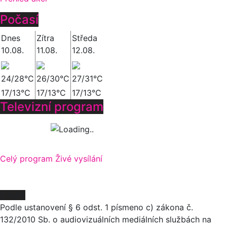
Počasí
Dnes
Zítra
Středa
10.08.
11.08.
12.08.
24/28°C
26/30°C
27/31°C
17/13°C
17/13°C
17/13°C
Televizní program
Celý program
Živé vysílání
O NÁS
Podle ustanovení § 6 odst. 1 písmeno c) zákona č.
132/2010 Sb. o audiovizuálních mediálních službách na