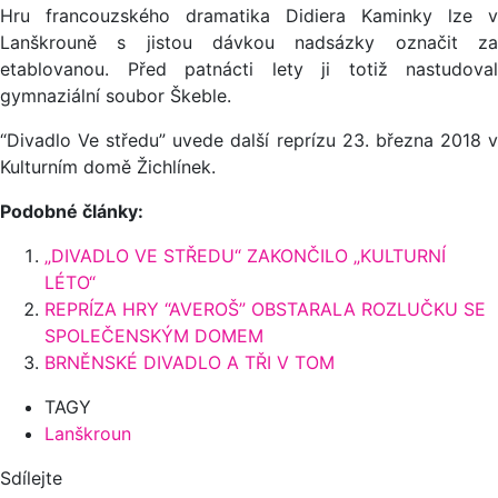
Hru francouzského dramatika Didiera Kaminky lze v
Lanškrouně s jistou dávkou nadsázky označit za
etablovanou. Před patnácti lety ji totiž nastudoval
gymnaziální soubor Škeble.
“Divadlo Ve středu” uvede další reprízu 23. března 2018 v
Kulturním domě Žichlínek.
Podobné články:
„DIVADLO VE STŘEDU“ ZAKONČILO „KULTURNÍ
LÉTO“
REPRÍZA HRY “AVEROŠ” OBSTARALA ROZLUČKU SE
SPOLEČENSKÝM DOMEM
BRNĚNSKÉ DIVADLO A TŘI V TOM
TAGY
Lanškroun
Sdílejte