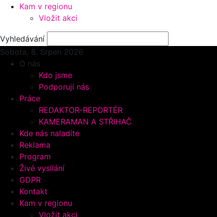
Kam v regionu
Vložit akci
Vyhledávání
Sobota, 8.
Srpen 2026
O nás
Kdo jsme
Podporují nás
Práce
REDAKTOR-REPORTÉR
KAMERAMAN A STŘIHAČ
Kde nás naladíte
Reklama
Program
Živé vysílání
GDPR
Kontakt
Kam v regionu
Vložit akci