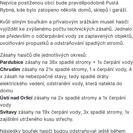
Nejvíce postiženou obcí bude pravděpodobně Pustá
Rybná, kde bylo zatopeno několik domů, sklepů i garáží.
Kvůli silným bouřkám a přívalovým srážkám museli hasiči
vyjíždět ke zvýšenému počtu technických zásahů. Jednalo
se především o odčerpávání vody ze zaplavených objektů,
uvolňování propustků a odstraňování spadlých stromů.
Zásahy hasičů dle jednotlivých okresů:
Pardubice
zásahy na 38x spadlé stromy + 1x čerpání vody
Chrudim
zásahy na 21x spadlé stromy, 1 x čerpání vody, 4
x zásah na nebezpečné stavy, tedy spadlé dráty
elektrického vedení, odstranění vody, která natekla do
domu
Ústí nad Orlicí
zásahy na 2x spadlé stromy a 1x čerpání
vody
Svitavy
zásahy na 19x čerpání vody, 3x spadlé stromy, 1x
zajištění utrženého kusu střechy.
Následky bouřek hasiči budou odstraňovat ještě během