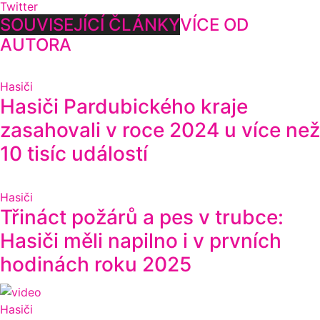
Twitter
SOUVISEJÍCÍ ČLÁNKY
VÍCE OD
AUTORA
Hasiči
Hasiči Pardubického kraje
zasahovali v roce 2024 u více než
10 tisíc událostí
Hasiči
Třináct požárů a pes v trubce:
Hasiči měli napilno i v prvních
hodinách roku 2025
Hasiči