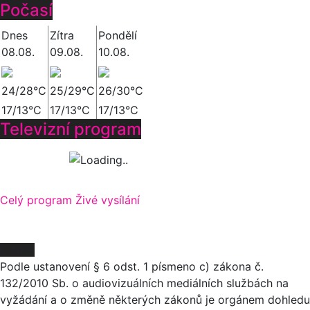
Počasí
Dnes
Zítra
Pondělí
08.08.
09.08.
10.08.
24/28°C
25/29°C
26/30°C
17/13°C
17/13°C
17/13°C
Televizní program
Celý program
Živé vysílání
O NÁS
Podle ustanovení § 6 odst. 1 písmeno c) zákona č.
132/2010 Sb. o audiovizuálních mediálních službách na
vyžádání a o změně některých zákonů je orgánem dohledu