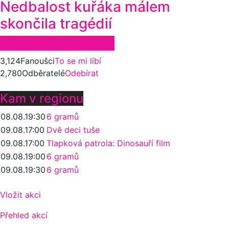
Nedbalost kuřáka málem
skončila tragédií
Zůstaňte ve spojení
3,124
Fanoušci
To se mi líbí
2,780
Odběratelé
Odebírat
Kam v regionu
08.08.
19:30
6 gramů
09.08.
17:00
Dvě deci tuše
09.08.
17:00
Tlapková patrola: Dinosauří film
09.08.
19:00
6 gramů
09.08.
19:30
6 gramů
Vložit akci
Přehled akcí