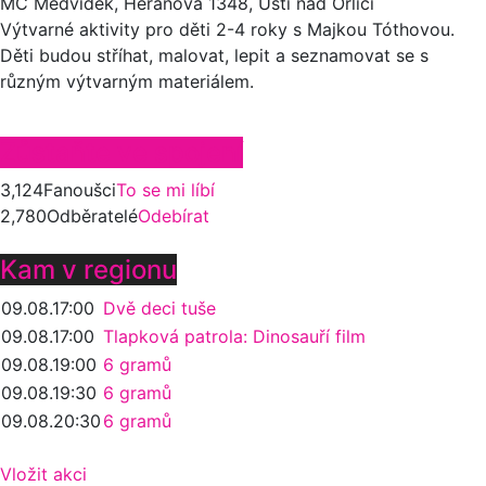
MC Medvídek, Heranova 1348, Ústí nad Orlicí
Výtvarné aktivity pro děti 2-4 roky s Majkou Tóthovou.
Děti budou stříhat, malovat, lepit a seznamovat se s
různým výtvarným materiálem.
Zůstaňte ve spojení
3,124
Fanoušci
To se mi líbí
2,780
Odběratelé
Odebírat
Kam v regionu
09.08.
17:00
Dvě deci tuše
09.08.
17:00
Tlapková patrola: Dinosauří film
09.08.
19:00
6 gramů
09.08.
19:30
6 gramů
09.08.
20:30
6 gramů
Vložit akci