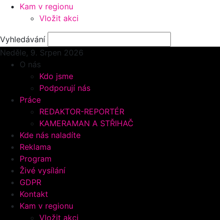
Kam v regionu
Vložit akci
Vyhledávání
Neděle, 9.
Srpen 2026
O nás
Kdo jsme
Podporují nás
Práce
REDAKTOR-REPORTÉR
KAMERAMAN A STŘIHAČ
Kde nás naladíte
Reklama
Program
Živé vysílání
GDPR
Kontakt
Kam v regionu
Vložit akci