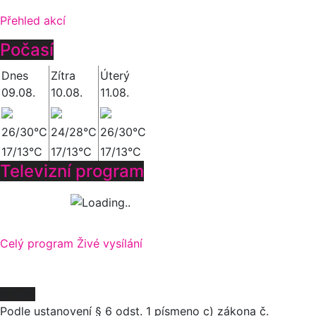
Přehled akcí
Počasí
Dnes
Zítra
Úterý
09.08.
10.08.
11.08.
26/30°C
24/28°C
26/30°C
17/13°C
17/13°C
17/13°C
Televizní program
Celý program
Živé vysílání
O NÁS
Podle ustanovení § 6 odst. 1 písmeno c) zákona č.