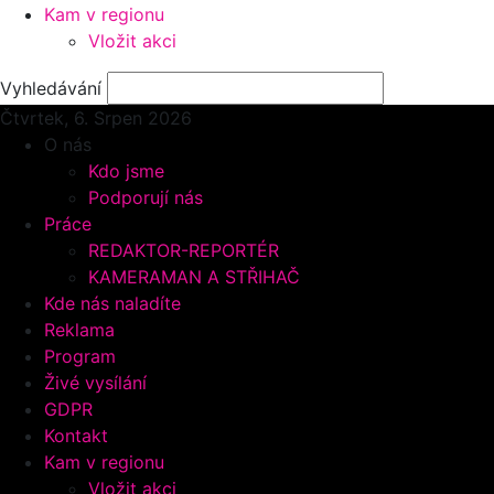
Kam v regionu
Vložit akci
Vyhledávání
Čtvrtek, 6.
Srpen 2026
O nás
Kdo jsme
Podporují nás
Práce
REDAKTOR-REPORTÉR
KAMERAMAN A STŘIHAČ
Kde nás naladíte
Reklama
Program
Živé vysílání
GDPR
Kontakt
Kam v regionu
Vložit akci