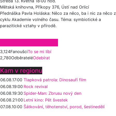
Středa 13.
Května
18:00 hod.
Mětská knihovna, Příkopy 376, Ústí nad Orlicí
Přednáška Pavla Holáska: Něco za něco, ba i nic za něco z
cyklu Akademie volného času. Téma: symbiotické a
parazitické vztahy v přírodě.
Zůstaňte ve spojení
3,124
Fanoušci
To se mi líbí
2,780
Odběratelé
Odebírat
Kam v regionu
06.08.
17:00
Tlapková patrola: Dinosauří film
06.08.
19:00
Rock revival
06.08.
19:30
Spider-Man: Zbrusu nový den
06.08.
21:00
Letní kino: Pět švestek
07.08.
10:00
Šátkování, těhotenství, porod, šestinedělí