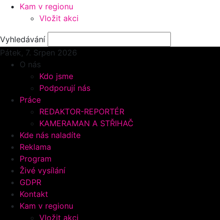
Kam v regionu
Vložit akci
Vyhledávání
Pátek, 7.
Srpen 2026
O nás
Kdo jsme
Podporují nás
Práce
REDAKTOR-REPORTÉR
KAMERAMAN A STŘIHAČ
Kde nás naladíte
Reklama
Program
Živé vysílání
GDPR
Kontakt
Kam v regionu
Vložit akci