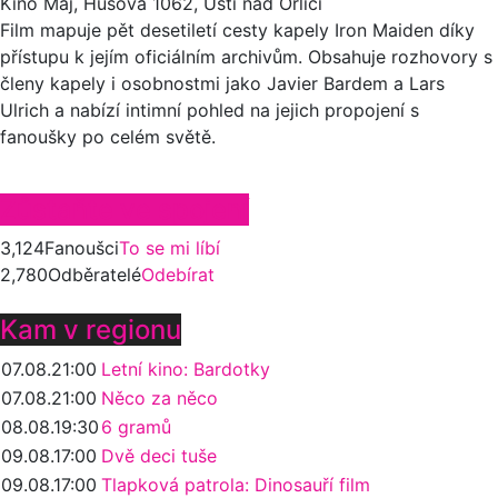
Kino Máj, Husova 1062, Ústí nad Orlicí
Film mapuje pět desetiletí cesty kapely Iron Maiden díky
přístupu k jejím oficiálním archivům. Obsahuje rozhovory s
členy kapely i osobnostmi jako Javier Bardem a Lars
Ulrich a nabízí intimní pohled na jejich propojení s
fanoušky po celém světě.
Zůstaňte ve spojení
3,124
Fanoušci
To se mi líbí
2,780
Odběratelé
Odebírat
Kam v regionu
07.08.
21:00
Letní kino: Bardotky
07.08.
21:00
Něco za něco
08.08.
19:30
6 gramů
09.08.
17:00
Dvě deci tuše
09.08.
17:00
Tlapková patrola: Dinosauří film