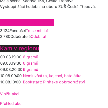
Malá scéna, Sadová 156, Česká Třebová
Vystoupí žáci hudebního oboru ZUŠ Česká Třebová.
Zůstaňte ve spojení
3,124
Fanoušci
To se mi líbí
2,780
Odběratelé
Odebírat
Kam v regionu
09.08.
19:00
6 gramů
09.08.
19:30
6 gramů
09.08.
20:30
6 gramů
10.08.
09:00
Nemluvňátka, kojenci, batolátka
10.08.
10:00
Bookstart: Pirátské dobrodružství
Vložit akci
Přehled akcí