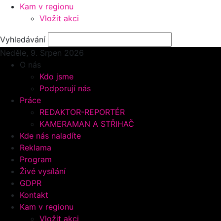
Kam v regionu
Vložit akci
Vyhledávání
Neděle, 9.
Srpen 2026
O nás
Kdo jsme
Podporují nás
Práce
REDAKTOR-REPORTÉR
KAMERAMAN A STŘIHAČ
Kde nás naladíte
Reklama
Program
Živé vysílání
GDPR
Kontakt
Kam v regionu
Vložit akci