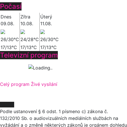
Počasí
Dnes
Zítra
Úterý
09.08.
10.08.
11.08.
26/30°C
24/28°C
26/30°C
17/13°C
17/13°C
17/13°C
Televizní program
Celý program
Živé vysílání
O NÁS
Podle ustanovení § 6 odst. 1 písmeno c) zákona č.
132/2010 Sb. o audiovizuálních mediálních službách na
vyžádání a o změně některých zákonů je orgánem dohledu