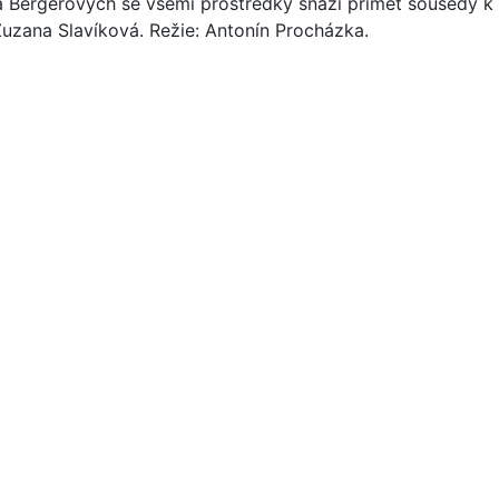
Bergerových se všemi prostředky snaží přimět sousedy k vys
uzana Slavíková. Režie: Antonín Procházka.