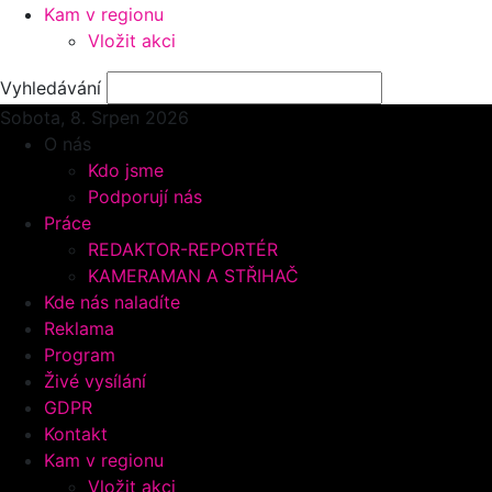
Kam v regionu
Vložit akci
Vyhledávání
Sobota, 8.
Srpen 2026
O nás
Kdo jsme
Podporují nás
Práce
REDAKTOR-REPORTÉR
KAMERAMAN A STŘIHAČ
Kde nás naladíte
Reklama
Program
Živé vysílání
GDPR
Kontakt
Kam v regionu
Vložit akci