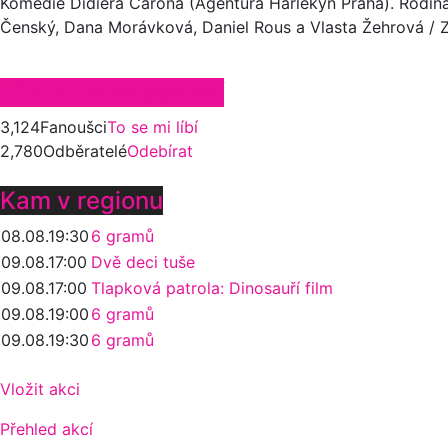
Komedie Didiera Carona (Agentura Harlekýn Praha). Rodina 
Čenský, Dana Morávková, Daniel Rous a Vlasta Žehrová / Z
Zůstaňte ve spojení
3,124
Fanoušci
To se mi líbí
2,780
Odběratelé
Odebírat
Kam v regionu
08.08.
19:30
6 gramů
09.08.
17:00
Dvě deci tuše
09.08.
17:00
Tlapková patrola: Dinosauří film
09.08.
19:00
6 gramů
09.08.
19:30
6 gramů
Vložit akci
Přehled akcí