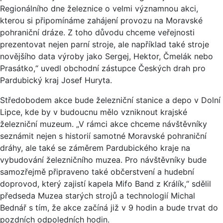
Regionálního dne železnice o velmi významnou akci,
kterou si připomínáme zahájení provozu na Moravské
pohraniční dráze. Z toho důvodu chceme veřejnosti
prezentovat nejen parní stroje, ale například také stroje
novějšího data výroby jako Sergej, Hektor, Čmelák nebo
Prasátko,“ uvedl obchodní zástupce Českých drah pro
Pardubický kraj Josef Huryta.
Středobodem akce bude železniční stanice a depo v Dolní
Lipce, kde by v budoucnu mělo vzniknout krajské
železniční muzeum. „V rámci akce chceme návštěvníky
seznámit nejen s historií samotné Moravské pohraniční
dráhy, ale také se záměrem Pardubického kraje na
vybudování železničního muzea. Pro návštěvníky bude
samozřejmě připraveno také občerstvení a hudební
doprovod, který zajistí kapela Mifo Band z Králík,“ sdělil
předseda Muzea starých strojů a technologií Michal
Bednář s tím, že akce začíná již v 9 hodin a bude trvat do
pozdních odpoledních hodin.