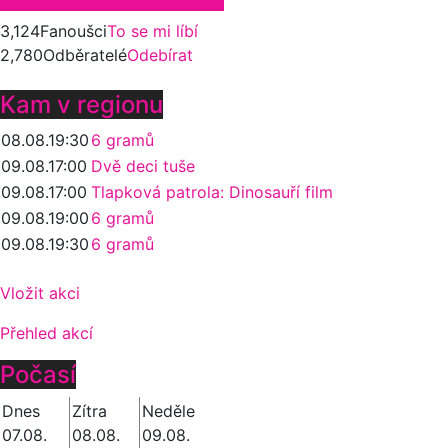
3,124
Fanoušci
To se mi líbí
2,780
Odběratelé
Odebírat
Kam v regionu
08.08.
19:30
6 gramů
09.08.
17:00
Dvě deci tuše
09.08.
17:00
Tlapková patrola: Dinosauří film
09.08.
19:00
6 gramů
09.08.
19:30
6 gramů
Vložit akci
Přehled akcí
Počasí
Dnes
Zítra
Neděle
07.08.
08.08.
09.08.