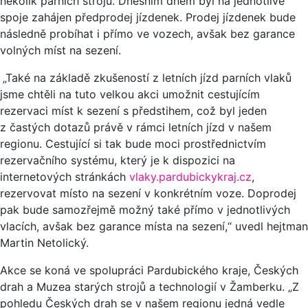
několik parních strojů. Dnešním dnem byl na jednotlivé
spoje zahájen předprodej jízdenek. Prodej jízdenek bude
následně probíhat i přímo ve vozech, avšak bez garance
volných míst na sezení.
„Také na základě zkušeností z letních jízd parních vlaků
jsme chtěli na tuto velkou akci umožnit cestujícím
rezervaci míst k sezení s předstihem, což byl jeden
z častých dotazů právě v rámci letních jízd v našem
regionu. Cestující si tak bude moci prostřednictvím
rezervačního systému, který je k dispozici na
internetových stránkách
vlaky.pardubickykraj.cz
,
rezervovat místo na sezení v konkrétním voze. Doprodej
pak bude samozřejmě možný také přímo v jednotlivých
vlacích, avšak bez garance místa na sezení,“ uvedl hejtman
Martin Netolický.
Akce se koná ve spolupráci Pardubického kraje, Českých
drah a Muzea starých strojů a technologií v Žamberku. „Z
pohledu Českých drah se v našem regionu jedná vedle