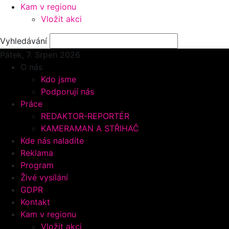
Kam v regionu
Vložit akci
Vyhledávání
Pátek, 7.
Srpen 2026
O nás
Kdo jsme
Podporují nás
Práce
REDAKTOR-REPORTÉR
KAMERAMAN A STŘIHAČ
Kde nás naladíte
Reklama
Program
Živé vysílání
GDPR
Kontakt
Kam v regionu
Vložit akci