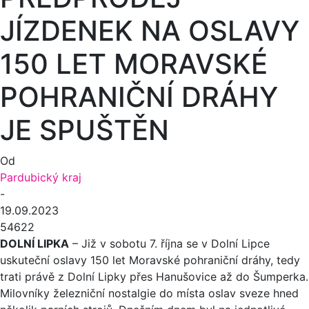
JÍZDENEK NA OSLAVY
150 LET MORAVSKÉ
POHRANIČNÍ DRÁHY
JE SPUŠTĚN
Od
Pardubický kraj
-
19.09.2023
54622
DOLNÍ LIPKA
– Již v sobotu 7. října se v Dolní Lipce
uskuteční oslavy 150 let Moravské pohraniční dráhy, tedy
trati právě z Dolní Lipky přes Hanušovice až do Šumperka.
Milovníky železniční nostalgie do místa oslav sveze hned