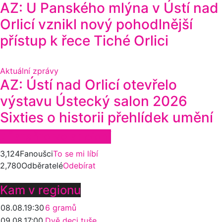
AZ: U Panského mlýna v Ústí nad
Orlicí vznikl nový pohodlnější
přístup k řece Tiché Orlici
Aktuální zprávy
AZ: Ústí nad Orlicí otevřelo
výstavu Ústecký salon 2026
Sixties o historii přehlídek umění
Zůstaňte ve spojení
3,124
Fanoušci
To se mi líbí
2,780
Odběratelé
Odebírat
Kam v regionu
08.08.
19:30
6 gramů
09.08.
17:00
Dvě deci tuše