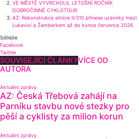
VE MĚSTĚ VYVRCHOLIL LETOŠNÍ ROČNÍK
DOBROČINNÉ CYKLOTOUR
AZ: Rekonstrukce silnice II/310 přinese uzavírky mezi
Lukavicí a Žamberkem až do konce července 2026
Sdílejte
Facebook
Twitter
SOUVISEJÍCÍ ČLÁNKY
VÍCE OD
AUTORA
Aktuální zprávy
AZ: Česká Třebová zahájí na
Parníku stavbu nové stezky pro
pěší a cyklisty za milion korun
Aktuální zprávy