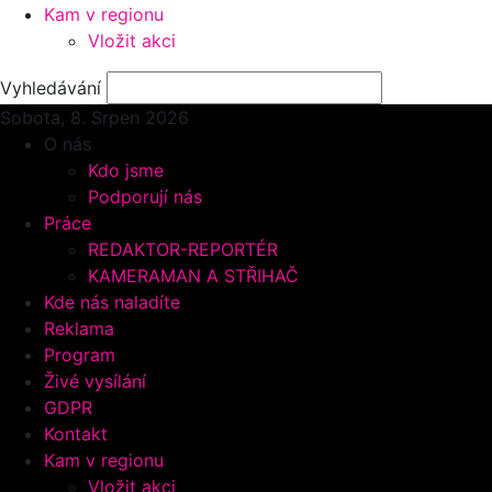
Kam v regionu
Vložit akci
Vyhledávání
Sobota, 8.
Srpen 2026
O nás
Kdo jsme
Podporují nás
Práce
REDAKTOR-REPORTÉR
KAMERAMAN A STŘIHAČ
Kde nás naladíte
Reklama
Program
Živé vysílání
GDPR
Kontakt
Kam v regionu
Vložit akci