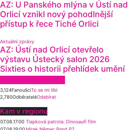
AZ: U Panského mlýna v Ústí nad
Orlicí vznikl nový pohodlnější
přístup k řece Tiché Orlici
Aktuální zprávy
AZ: Ústí nad Orlicí otevřelo
výstavu Ústecký salon 2026
Sixties o historii přehlídek umění
Zůstaňte ve spojení
3,124
Fanoušci
To se mi líbí
2,780
Odběratelé
Odebírat
Kam v regionu
07.08.
17:00
Tlapková patrola: Dinosauří film
07.08.
19:00
Mirek Němec Band PZ