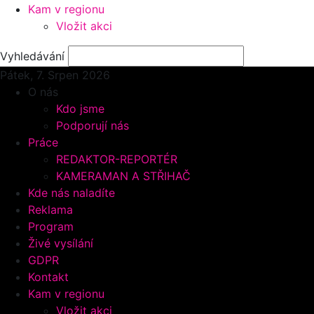
Kam v regionu
Vložit akci
Vyhledávání
Pátek, 7.
Srpen 2026
O nás
Kdo jsme
Podporují nás
Práce
REDAKTOR-REPORTÉR
KAMERAMAN A STŘIHAČ
Kde nás naladíte
Reklama
Program
Živé vysílání
GDPR
Kontakt
Kam v regionu
Vložit akci