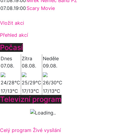
07.08.
19:00
Mirek Němec Band PZ
07.08.
19:00
Scary Movie
Vložit akci
Přehled akcí
Počasí
Dnes
Zítra
Neděle
07.08.
08.08.
09.08.
24/28°C
25/29°C
26/30°C
17/13°C
17/13°C
17/13°C
Televizní program
Celý program
Živé vysílání