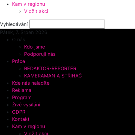
Kam v regionu
Vložit akci
Vyhledávání
Pátek, 7.
Srpen 2026
O nás
Kdo jsme
Podporují nás
Práce
REDAKTOR-REPORTÉR
KAMERAMAN A STŘIHAČ
Kde nás naladíte
Reklama
Program
Živé vysílání
GDPR
Kontakt
Kam v regionu
Vložit akci