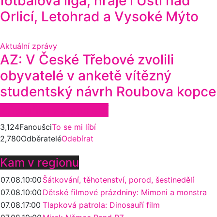
fotbalová liga, hraje i Ústí nad
Orlicí, Letohrad a Vysoké Mýto
Aktuální zprávy
AZ: V České Třebové zvolili
obyvatelé v anketě vítězný
studentský návrh Roubova kopce
Zůstaňte ve spojení
3,124
Fanoušci
To se mi líbí
2,780
Odběratelé
Odebírat
Kam v regionu
07.08.
10:00
Šátkování, těhotenství, porod, šestinedělí
07.08.
10:00
Dětské filmové prázdniny: Mimoni a monstra
07.08.
17:00
Tlapková patrola: Dinosauří film