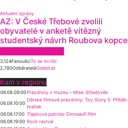
Aktuální zprávy
AZ: V České Třebové zvolili
obyvatelé v anketě vítězný
studentský návrh Roubova kopce
Zůstaňte ve spojení
3,124
Fanoušci
To se mi líbí
2,780
Odběratelé
Odebírat
Kam v regionu
06.08.
09:00
Prázdniny v muzeu – Mise: Středověk
Dětské filmové prázdniny: Toy Story 5: Příběh
06.08.
10:00
hraček
06.08.
17:00
Tlapková patrola: Dinosauří film
06.08.
19:00
Rock revival