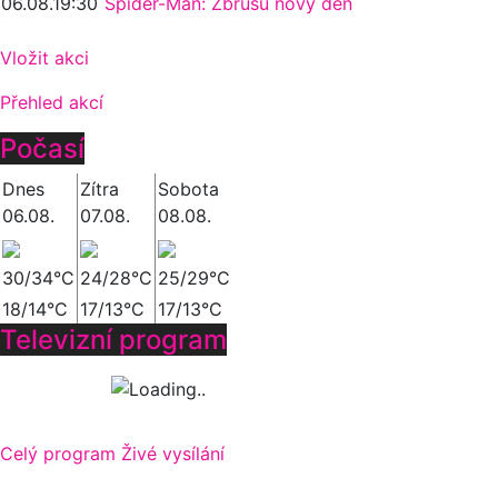
06.08.
19:30
Spider-Man: Zbrusu nový den
Vložit akci
Přehled akcí
Počasí
Dnes
Zítra
Sobota
06.08.
07.08.
08.08.
30/34°C
24/28°C
25/29°C
18/14°C
17/13°C
17/13°C
Televizní program
Celý program
Živé vysílání