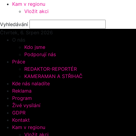
Kam v regionu
Vložit akci
Vyhledávání
Čtvrtek, 6.
Srpen 2026
O nás
Kdo jsme
Podporují nás
Práce
REDAKTOR-REPORTÉR
KAMERAMAN A STŘIHAČ
Kde nás naladíte
Reklama
Program
Živé vysílání
GDPR
Kontakt
Kam v regionu
Vložit akci