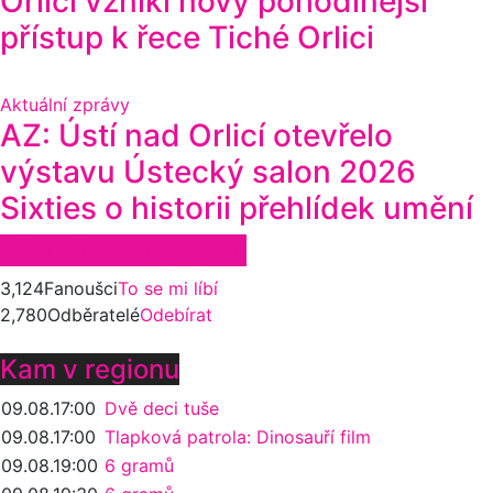
Orlicí vznikl nový pohodlnější
přístup k řece Tiché Orlici
Aktuální zprávy
AZ: Ústí nad Orlicí otevřelo
výstavu Ústecký salon 2026
Sixties o historii přehlídek umění
Zůstaňte ve spojení
3,124
Fanoušci
To se mi líbí
2,780
Odběratelé
Odebírat
Kam v regionu
09.08.
17:00
Dvě deci tuše
09.08.
17:00
Tlapková patrola: Dinosauří film
09.08.
19:00
6 gramů