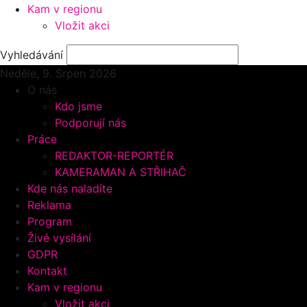
Kam v regionu
Vložit akci
Vyhledávání
Neděle, 9.
Srpen 2026
O nás
Kdo jsme
Podporují nás
Práce
REDAKTOR-REPORTÉR
KAMERAMAN A STŘIHAČ
Kde nás naladíte
Reklama
Program
Živé vysílání
GDPR
Kontakt
Kam v regionu
Vložit akci