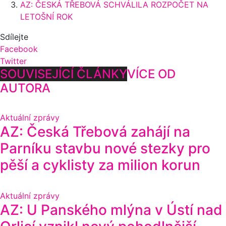
AZ: ČESKÁ TŘEBOVÁ SCHVÁLILA ROZPOČET NA
LETOŠNÍ ROK
Sdílejte
Facebook
Twitter
SOUVISEJÍCÍ ČLÁNKY
VÍCE OD
AUTORA
Aktuální zprávy
AZ: Česká Třebová zahájí na
Parníku stavbu nové stezky pro
pěší a cyklisty za milion korun
Aktuální zprávy
AZ: U Panského mlýna v Ústí nad