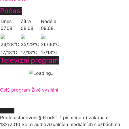
Počasí
Dnes
Zítra
Neděle
07.08.
08.08.
09.08.
24/28°C
25/29°C
26/30°C
17/13°C
17/13°C
17/13°C
Televizní program
Celý program
Živé vysílání
O NÁS
Podle ustanovení § 6 odst. 1 písmeno c) zákona č.
132/2010 Sb. o audiovizuálních mediálních službách na