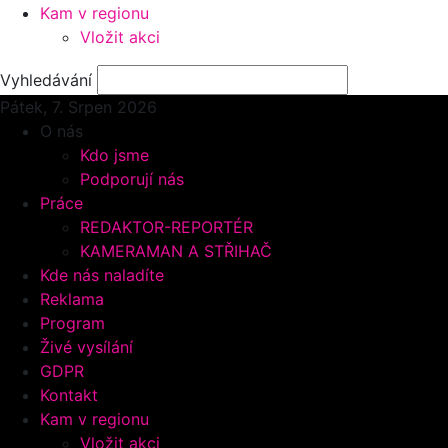
Kam v regionu
Vložit akci
Vyhledávání
Pátek, 7.
Srpen 2026
O nás
Kdo jsme
Podporují nás
Práce
REDAKTOR-REPORTÉR
KAMERAMAN A STŘIHAČ
Kde nás naladíte
Reklama
Program
Živé vysílání
GDPR
Kontakt
Kam v regionu
Vložit akci