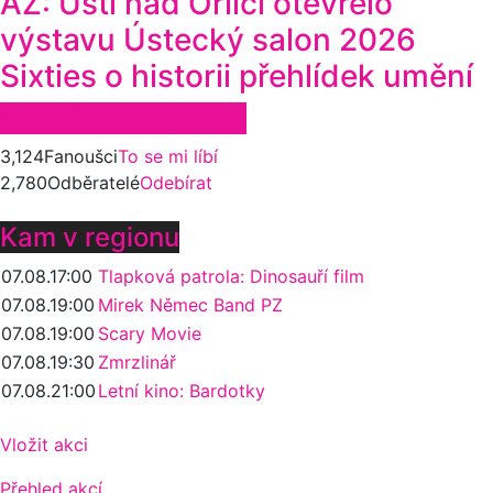
AZ: Ústí nad Orlicí otevřelo
výstavu Ústecký salon 2026
Sixties o historii přehlídek umění
Zůstaňte ve spojení
3,124
Fanoušci
To se mi líbí
2,780
Odběratelé
Odebírat
Kam v regionu
07.08.
17:00
Tlapková patrola: Dinosauří film
07.08.
19:00
Mirek Němec Band PZ
07.08.
19:00
Scary Movie
07.08.
19:30
Zmrzlinář
07.08.
21:00
Letní kino: Bardotky
Vložit akci
Přehled akcí