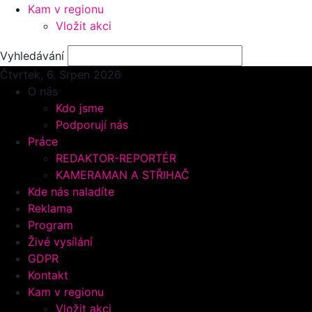
Kam v regionu
Vložit akci
Vyhledávání
Čtvrtek, 6.
Srpen 2026
O nás
Kdo jsme
Podporují nás
Práce
REDAKTOR-REPORTÉR
KAMERAMAN A STŘIHAČ
Kde nás naladíte
Reklama
Program
Živé vysílání
GDPR
Kontakt
Kam v regionu
Vložit akci