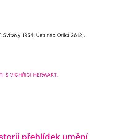
vitavy 1954, Ústí nad Orlicí 2612).
TI S VICHŘICÍ HERWART.
storii přehlídek umění