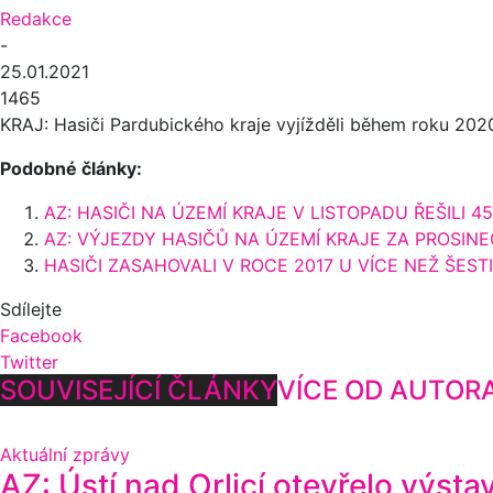
Redakce
-
25.01.2021
1465
KRAJ: Hasiči Pardubického kraje vyjížděli během roku 2020
Podobné články:
AZ: HASIČI NA ÚZEMÍ KRAJE V LISTOPADU ŘEŠILI 4
AZ: VÝJEZDY HASIČŮ NA ÚZEMÍ KRAJE ZA PROSINE
HASIČI ZASAHOVALI V ROCE 2017 U VÍCE NEŽ ŠESTI
Sdílejte
Facebook
Twitter
SOUVISEJÍCÍ ČLÁNKY
VÍCE OD AUTOR
Aktuální zprávy
AZ: Ústí nad Orlicí otevřelo výsta