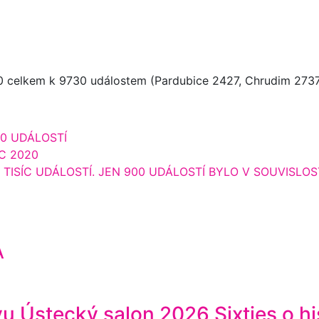
 celkem k 9730 událostem (Pardubice 2427, Chrudim 2737, S
50 UDÁLOSTÍ
C 2020
 TISÍC UDÁLOSTÍ. JEN 900 UDÁLOSTÍ BYLO V SOUVISLOS
A
vu Ústecký salon 2026 Sixties o hi