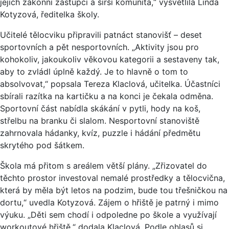
jejich zákonní zástupci a širší komunita,“ vysvětlila Linda
Kotyzová, ředitelka školy.
Učitelé tělocviku připravili patnáct stanovišť – deset
sportovních a pět nesportovních. „Aktivity jsou pro
kohokoliv, jakoukoliv věkovou kategorii a sestaveny tak,
aby to zvládl úplně každý. Je to hlavně o tom to
absolvovat,“ popsala Tereza Klaclová, učitelka. Účastníci
sbírali razítka na kartičku a na konci je čekala odměna.
Sportovní část nabídla skákání v pytli, hody na koš,
střelbu na branku či slalom. Nesportovní stanoviště
zahrnovala hádanky, kvíz, puzzle i hádání předmětu
skrytého pod šátkem.
Škola má přitom s areálem větší plány. „Zřizovatel do
těchto prostor investoval nemalé prostředky a tělocvična,
která by měla být letos na podzim, bude tou třešničkou na
dortu,“ uvedla Kotyzová. Zájem o hřiště je patrný i mimo
výuku. „Děti sem chodí i odpoledne po škole a využívají
workoutové hřiště,“ dodala Klaclová. Podle ohlasů si