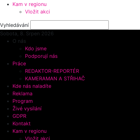
Kam v regionu
Vložit akci
Vyhledávání
Sobota, 8.
Srpen 2026
O nás
Kdo jsme
Podporují nás
Práce
REDAKTOR-REPORTÉR
KAMERAMAN A STŘIHAČ
Kde nás naladíte
Reklama
Program
Živé vysílání
GDPR
Kontakt
Kam v regionu
Vložit akci