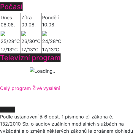
Počasí
Dnes
Zítra
Pondělí
08.08.
09.08.
10.08.
25/29°C
26/30°C
24/28°C
17/13°C
17/13°C
17/13°C
Televizní program
Celý program
Živé vysílání
O NÁS
Podle ustanovení § 6 odst. 1 písmeno c) zákona č.
132/2010 Sb. o audiovizuálních mediálních službách na
vyžádání a o změně některých zákonů je orgánem dohledu