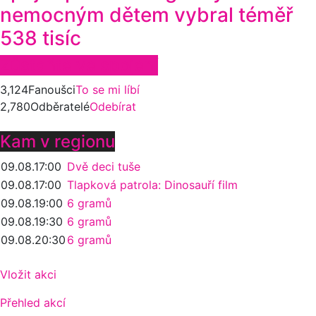
nemocným dětem vybral téměř
538 tisíc
Zůstaňte ve spojení
3,124
Fanoušci
To se mi líbí
2,780
Odběratelé
Odebírat
Kam v regionu
09.08.
17:00
Dvě deci tuše
09.08.
17:00
Tlapková patrola: Dinosauří film
09.08.
19:00
6 gramů
09.08.
19:30
6 gramů
09.08.
20:30
6 gramů
Vložit akci
Přehled akcí