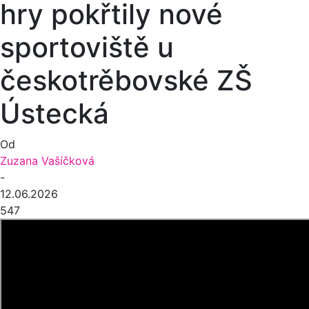
hry pokřtily nové
sportoviště u
českotrěbovské ZŠ
Ústecká
Od
Zuzana Vašíčková
-
12.06.2026
547