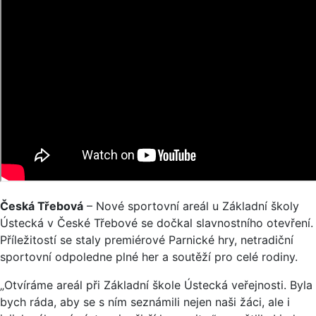
Česká Třebová
– Nové sportovní areál u Základní školy
Ústecká v České Třebové se dočkal slavnostního otevření.
Příležitostí se staly premiérové Parnické hry, netradiční
sportovní odpoledne plné her a soutěží pro celé rodiny.
„Otvíráme areál při Základní škole Ústecká veřejnosti. Byla
bych ráda, aby se s ním seznámili nejen naši žáci, ale i