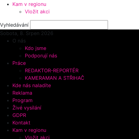
Kam v regionu
Vložit akci
Vyhledávání
Sobota, 8.
Srpen 2026
O nás
Kdo jsme
Podporují nás
Práce
REDAKTOR-REPORTÉR
KAMERAMAN A STŘIHAČ
Kde nás naladíte
Reklama
Program
Živé vysílání
GDPR
Kontakt
Kam v regionu
Vložit akci