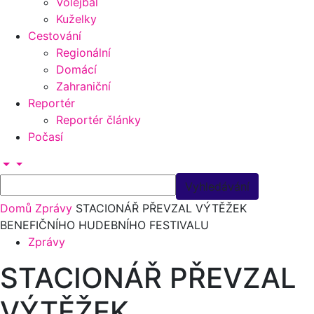
Volejbal
Kuželky
Cestování
Regionální
Domácí
Zahraniční
Reportér
Reportér články
Počasí
Domů
Zprávy
STACIONÁŘ PŘEVZAL VÝTĚŽEK
BENEFIČNÍHO HUDEBNÍHO FESTIVALU
Zprávy
STACIONÁŘ PŘEVZAL
VÝTĚŽEK