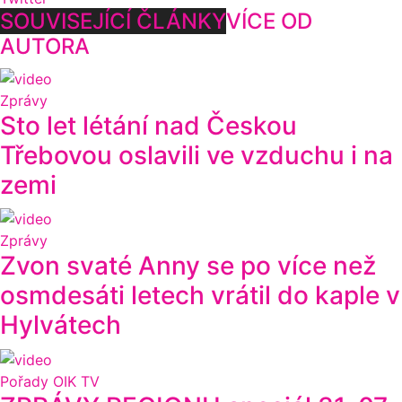
SOUVISEJÍCÍ ČLÁNKY
VÍCE OD
AUTORA
Zprávy
Sto let létání nad Českou
Třebovou oslavili ve vzduchu i na
zemi
Zprávy
Zvon svaté Anny se po více než
osmdesáti letech vrátil do kaple v
Hylvátech
Pořady OIK TV