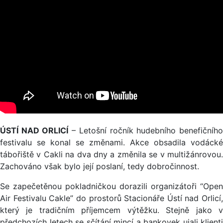
ÚSTÍ NAD ORLICÍ
– Letošní ročník hudebního benefičníh
festivalu se konal se změnami. Akce obsadila vodácké
tábořiště v Cakli na dva dny a změnila se v multižánrovou.
Zachováno však bylo její poslaní, tedy dobročinnost.
Se zapečetěnou pokladničkou dorazili organizátoři “Open
Air Festivalu Cakle” do prostorů Stacionáře Ústí nad Orlicí,
který je tradičním příjemcem výtěžku. Stejně jako v
předchozích letech se sčítání mincí a bankovek ujali klienti