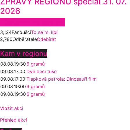
ZPRÁVY REGIONU speciál 31. 07.
2026
Zůstaňte ve spojení
3,124
Fanoušci
To se mi líbí
2,780
Odběratelé
Odebírat
Kam v regionu
08.08.
19:30
6 gramů
09.08.
17:00
Dvě deci tuše
09.08.
17:00
Tlapková patrola: Dinosauří film
09.08.
19:00
6 gramů
09.08.
19:30
6 gramů
Vložit akci
Přehled akcí