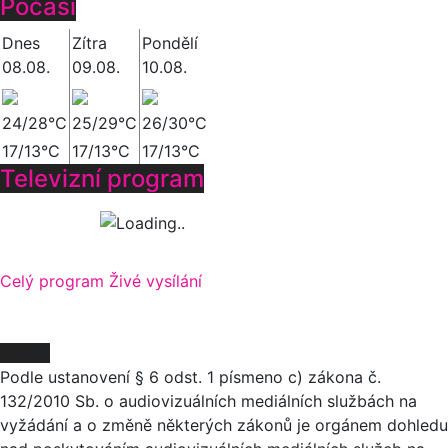
Počasí
Dnes
Zítra
Pondělí
08.08.
09.08.
10.08.
24/28°C
25/29°C
26/30°C
17/13°C
17/13°C
17/13°C
Televizní program
Celý program
Živé vysílání
O NÁS
Podle ustanovení § 6 odst. 1 písmeno c) zákona č.
132/2010 Sb. o audiovizuálních mediálních službách na
vyžádání a o změně některých zákonů je orgánem dohledu