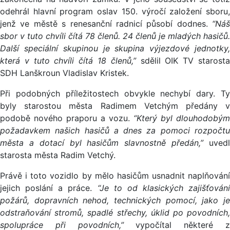
odehrál hlavní program oslav 150. výročí založení sboru,
jenž ve městě s renesanční radnicí působí dodnes.
“Náš
sbor v tuto chvíli čítá 78 členů. 24 členů je mladých hasičů.
Další speciální skupinou je skupina výjezdové jednotky,
která v tuto chvíli čítá 18 členů,”
sdělil OIK TV starost
SDH Lanškroun Vladislav Kristek.
Při podobných příležitostech obvykle nechybí dary. Ty
byly starostou města Radimem Vetchým předány v
podobě nového praporu a vozu.
“Který byl dlouhodobým
požadavkem našich hasičů a dnes za pomoci rozpočtu
města a dotací byl hasičům slavnostně předán,”
uved
starosta města Radim Vetchý.
Právě i toto vozidlo by mělo hasičům usnadnit naplňování
jejich poslání a práce.
“Je to od klasických zajišťování
požárů, dopravních nehod, technických pomocí, jako je
odstraňování stromů, spadlé střechy, úklid po povodních,
spolupráce při povodních,”
vypočítal některé 