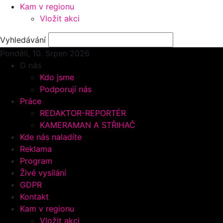
Kam v regionu
Vložit akci
Vyhledávání
Pondělí, 10.
Srpen 2026
O nás
Kdo jsme
Podporují nás
Práce
REDAKTOR-REPORTÉR
KAMERAMAN A STŘIHAČ
Kde nás naladíte
Reklama
Program
Živé vysílání
GDPR
Kontakt
Kam v regionu
Vložit akci