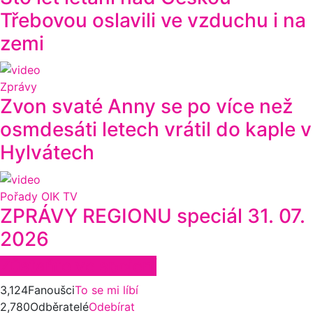
Třebovou oslavili ve vzduchu i na
zemi
Zprávy
Zvon svaté Anny se po více než
osmdesáti letech vrátil do kaple v
Hylvátech
Pořady OIK TV
ZPRÁVY REGIONU speciál 31. 07.
2026
Zůstaňte ve spojení
3,124
Fanoušci
To se mi líbí
2,780
Odběratelé
Odebírat