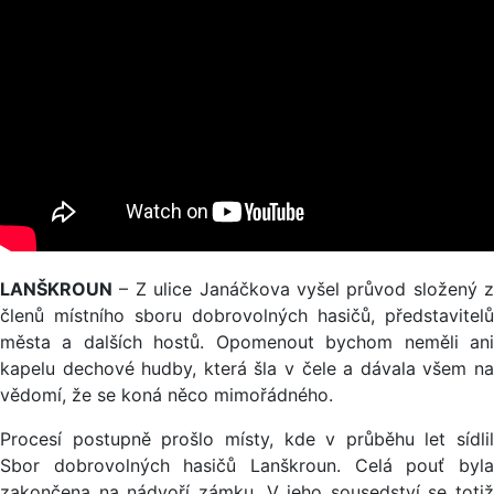
LANŠKROUN
– Z ulice Janáčkova vyšel průvod složený z
členů místního sboru dobrovolných hasičů, představitelů
města a dalších hostů. Opomenout bychom neměli ani
kapelu dechové hudby, která šla v čele a dávala všem na
vědomí, že se koná něco mimořádného.
Procesí postupně prošlo místy, kde v průběhu let sídlil
Sbor dobrovolných hasičů Lanškroun. Celá pouť byla
zakončena na nádvoří zámku. V jeho sousedství se totiž