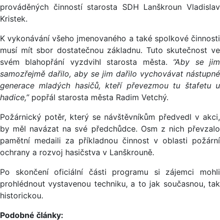
prováděných činností starosta SDH Lanškroun Vladislav
Kristek.
K vykonávání všeho jmenovaného a také spolkové činnosti
musí mít sbor dostatečnou základnu. Tuto skutečnost ve
svém blahopřání vyzdvihl starosta města.
“Aby se ji
samozřejmě dařilo, aby se jim dařilo vychovávat nástupné
generace mladých hasičů, kteří převezmou tu štafetu u
hadice,”
popřál starosta města Radim Vetchý.
Požárnický potěr, který se návštěvníkům předvedl v akci,
by měl navázat na své předchůdce. Osm z nich převzalo
pamětní medaili za příkladnou činnost v oblasti požární
ochrany a rozvoj hasičstva v Lanškrouně.
Po skončení oficiální části programu si zájemci mohli
prohlédnout vystavenou techniku, a to jak současnou, tak
historickou.
Podobné články: