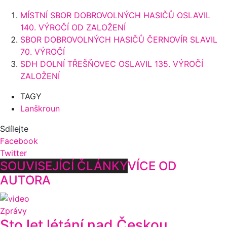
MÍSTNÍ SBOR DOBROVOLNÝCH HASIČŮ OSLAVIL
140. VÝROČÍ OD ZALOŽENÍ
SBOR DOBROVOLNÝCH HASIČŮ ČERNOVÍR SLAVIL
70. VÝROČÍ
SDH DOLNÍ TŘEŠŇOVEC OSLAVIL 135. VÝROČÍ
ZALOŽENÍ
TAGY
Lanškroun
Sdílejte
Facebook
Twitter
SOUVISEJÍCÍ ČLÁNKY
VÍCE OD
AUTORA
Zprávy
Sto let létání nad Českou