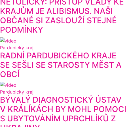
NETOLICKÝ: PŘÍSTUP VLÁDY KE
KRAJŮM JE ALIBISMUS. NAŠI
OBČANÉ SI ZASLOUŽÍ STEJNÉ
PODMÍNKY
Pardubický kraj
RADNÍ PARDUBICKÉHO KRAJE
SE SEŠLI SE STAROSTY MĚST A
OBCÍ
Pardubický kraj
BÝVALÝ DIAGNOSTICKÝ ÚSTAV
V KRÁLÍKÁCH BY MOHL POMOCI
S UBYTOVÁNÍM UPRCHLÍKŮ Z