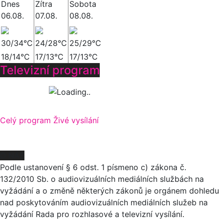
Dnes
Zítra
Sobota
06.08.
07.08.
08.08.
30/34°C
24/28°C
25/29°C
18/14°C
17/13°C
17/13°C
Televizní program
Celý program
Živé vysílání
O NÁS
Podle ustanovení § 6 odst. 1 písmeno c) zákona č.
132/2010 Sb. o audiovizuálních mediálních službách na
vyžádání a o změně některých zákonů je orgánem dohledu
nad poskytováním audiovizuálních mediálních služeb na
vyžádání Rada pro rozhlasové a televizní vysílání.