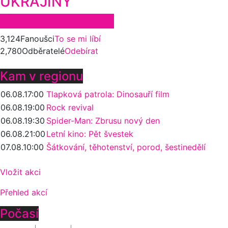
UKRAJINY
Zůstaňte ve spojení
3,124
Fanoušci
To se mi líbí
2,780
Odběratelé
Odebírat
Kam v regionu
06.08.
17:00
Tlapková patrola: Dinosauří film
06.08.
19:00
Rock revival
06.08.
19:30
Spider-Man: Zbrusu nový den
06.08.
21:00
Letní kino: Pět švestek
07.08.
10:00
Šátkování, těhotenství, porod, šestinedělí
Vložit akci
Přehled akcí
Počasí