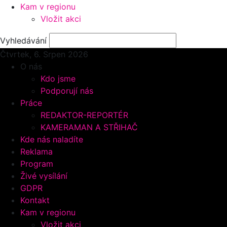
Kam v regionu
Vložit akci
Vyhledávání
Čtvrtek, 6.
Srpen 2026
O nás
Kdo jsme
Podporují nás
Práce
REDAKTOR-REPORTÉR
KAMERAMAN A STŘIHAČ
Kde nás naladíte
Reklama
Program
Živé vysílání
GDPR
Kontakt
Kam v regionu
Vložit akci