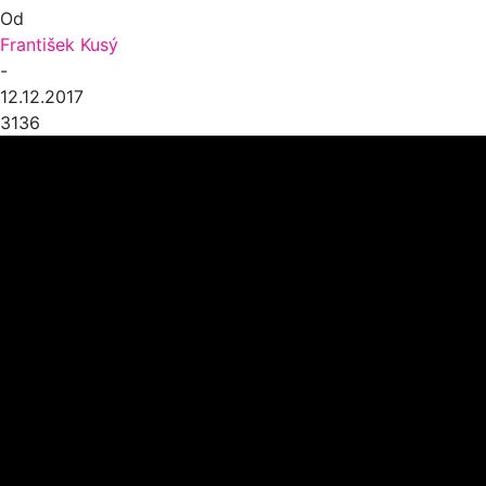
Od
František Kusý
-
12.12.2017
3136