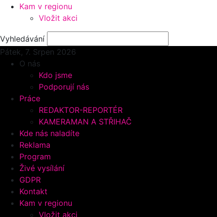
Kam v regionu
Vložit akci
Vyhledávání
Pátek, 7.
Srpen 2026
O nás
Kdo jsme
Podporují nás
Práce
REDAKTOR-REPORTÉR
KAMERAMAN A STŘIHAČ
Kde nás naladíte
Reklama
Program
Živé vysílání
GDPR
Kontakt
Kam v regionu
Vložit akci