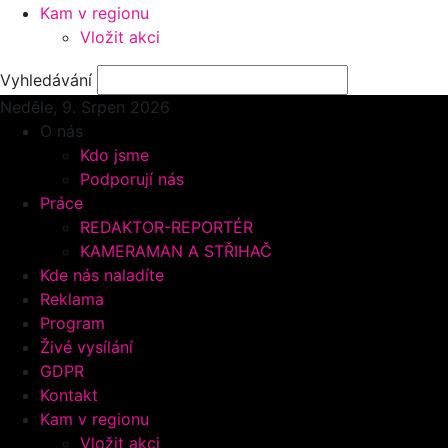
Kam v regionu
Vložit akci
Vyhledávání
Neděle, 9.
Srpen 2026
O nás
Kdo jsme
Podporují nás
Práce
REDAKTOR-REPORTÉR
KAMERAMAN A STŘIHAČ
Kde nás naladíte
Reklama
Program
Živé vysílání
GDPR
Kontakt
Kam v regionu
Vložit akci