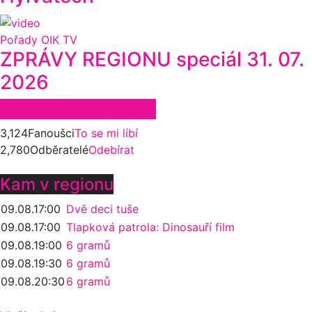
Pořady OIK TV
ZPRÁVY REGIONU speciál 31. 07.
2026
Zůstaňte ve spojení
3,124
Fanoušci
To se mi líbí
2,780
Odběratelé
Odebírat
Kam v regionu
09.08.
17:00
Dvě deci tuše
09.08.
17:00
Tlapková patrola: Dinosauří film
09.08.
19:00
6 gramů
09.08.
19:30
6 gramů
09.08.
20:30
6 gramů