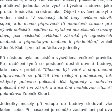
pořádková jednotka zde využila bývalou sladovnu jako
prostor k nácviku na ostrou akci. Objekt k cvičení poskytlo
vedení města. “
V současný době tady cvičíme nácvi
squat, kde máme připravené tři modelové situace pro
výcvik policistů, nejdříve na vytažení nezúčastněné osoby
davu, pak následné zvládnutí zákroků při agresivních
osobách a připoutaným osobám k předmětům,”
zmíni
Zdeněk Klubrt, velitel pořádkové jednotky.
Při nástupu byla policistům vysvětlena veškeré pravidla.
Po rozdělení týmů se postupně dostali dovnitř budovy,
kde nácvik probíhal. “
Chceme být věrní a stoprocentní
připraveností se přiblížit těm reálným podmínkám, tak
vždycky polovina policistů dělá figuranty a polovina
policistů řeší ten zákrok a konkrétní modelovou situaci,”
pokračoval
Zdeněk Klubrt.
Jednotky musely při vstupu do budovy sledovat vše
kolem sebe. Při nasazení je nemůže zastavit ani patrová