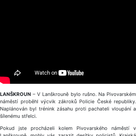
LANŠKROUN
– V Lanškrouně bylo rušno. Na Pivovarském
náměstí proběhl výcvik zákroků Policie České republiky.
Naplánován byl trénink zásahu proti pachateli vloupání a
šílenému střelci.
Pokud jste procházeli kolem Pivovarského náměstí v
Lanškrouně, mohly vás zarazit desítky policistů. Krajská