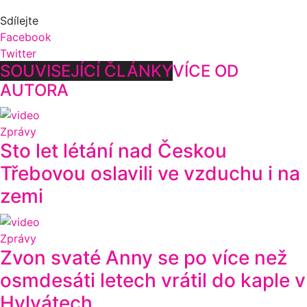
Sdílejte
Facebook
Twitter
SOUVISEJÍCÍ ČLÁNKY
VÍCE OD
AUTORA
Zprávy
Sto let létání nad Českou
Třebovou oslavili ve vzduchu i na
zemi
Zprávy
Zvon svaté Anny se po více než
osmdesáti letech vrátil do kaple v
Hylvátech