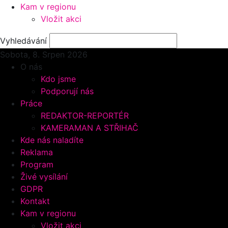
Kam v regionu
Vložit akci
Vyhledávání
Sobota, 8.
Srpen 2026
O nás
Kdo jsme
Podporují nás
Práce
REDAKTOR-REPORTÉR
KAMERAMAN A STŘIHAČ
Kde nás naladíte
Reklama
Program
Živé vysílání
GDPR
Kontakt
Kam v regionu
Vložit akci