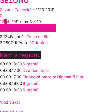
SEZÓNU
Zuzana Tajovská
-
11.10.2019
0
1
2
3
4
...
19
Strana 3 z 19
Zůstaňte ve spojení
3,124
Fanoušci
To se mi líbí
2,780
Odběratelé
Odebírat
Kam v regionu
08.08.
19:30
6 gramů
09.08.
17:00
Dvě deci tuše
09.08.
17:00
Tlapková patrola: Dinosauří film
09.08.
19:00
6 gramů
09.08.
19:30
6 gramů
Vložit akci