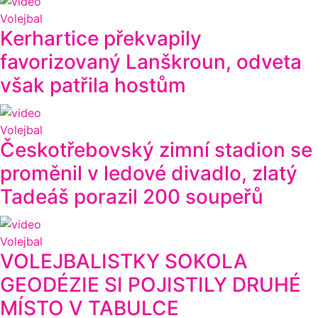
Volejbal
Kerhartice překvapily
favorizovaný Lanškroun, odveta
však patřila hostům
Volejbal
Českotřebovský zimní stadion se
proměnil v ledové divadlo, zlatý
Tadeáš porazil 200 soupeřů
Volejbal
VOLEJBALISTKY SOKOLA
GEODÉZIE SI POJISTILY DRUHÉ
MÍSTO V TABULCE