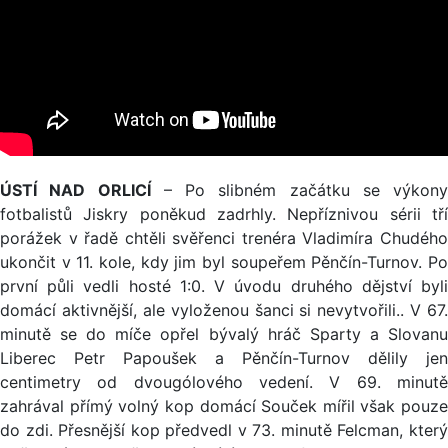
ÚSTÍ NAD ORLICÍ
– Po slibném začátku se výkony
fotbalistů Jiskry poněkud zadrhly. Nepříznivou sérii tří
porážek v řadě chtěli svěřenci trenéra Vladimíra Chudého
ukončit v 11. kole, kdy jim byl soupeřem Pěnčín-Turnov. Po
první půli vedli hosté 1:0. V úvodu druhého dějství byli
domácí aktivnější, ale vyloženou šanci si nevytvořili.. V 67.
minutě se do míče opřel bývalý hráč Sparty a Slovanu
Liberec Petr Papoušek a Pěnčín-Turnov dělily jen
centimetry od dvougólového vedení. V 69. minutě
zahrával přímý volný kop domácí Souček mířil však pouze
do zdi. Přesnější kop předvedl v 73. minutě Felcman, který