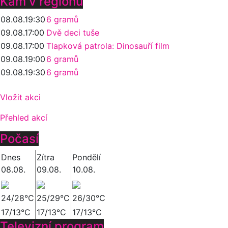
Kam v regionu
08.08.
19:30
6 gramů
09.08.
17:00
Dvě deci tuše
09.08.
17:00
Tlapková patrola: Dinosauří film
09.08.
19:00
6 gramů
09.08.
19:30
6 gramů
Vložit akci
Přehled akcí
Počasí
Dnes
Zítra
Pondělí
08.08.
09.08.
10.08.
24/28°C
25/29°C
26/30°C
17/13°C
17/13°C
17/13°C
Televizní program