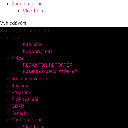
Kam v regionu
Vložit akci
Vyhledávání
Sobota, 8.
Srpen 2026
O nás
Kdo jsme
Podporují nás
Práce
REDAKTOR-REPORTÉR
KAMERAMAN A STŘIHAČ
Kde nás naladíte
Reklama
Program
Živé vysílání
GDPR
Kontakt
Kam v regionu
Vložit akci