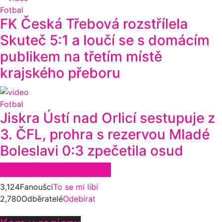
Fotbal
FK Česká Třebová rozstřílela
Skuteč 5:1 a loučí se s domácím
publikem na třetím místě
krajského přeboru
Fotbal
Jiskra Ústí nad Orlicí sestupuje z
3. ČFL, prohra s rezervou Mladé
Boleslavi 0:3 zpečetila osud
Zůstaňte ve spojení
3,124
Fanoušci
To se mi líbí
2,780
Odběratelé
Odebírat