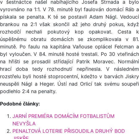
v šestnáctce našel nabíhajícího Josefa Strnada a bylo
vyrovnáno na 1:1. V 78. minutě byl faulován domácí Ráb a
pískala se penalta. K té se postavil Adam Nágl. Vedoucí
brankou na 2:1 však skončil až jeho druhý pokus, když
rozhodčí nechali pokutový kop opakovat. Cesta k
úspěšnému obratu domácích se zkomplikovala v 81.
minutě. Po faulu na kapitána Vaňouse oplácel Felcman a
byl vyloučen. V 84. minutě hosté trestali. Po 30 vteřinách
na hřišti se prosadil střídající Patrik Moravec. Normální
hrací doba tedy rozhodnutí nepřinesla. V následném
rozstřelu byli hosté stoprocentní, kdežto v barvách Jiskry
neuspěli Nágl a Heger. Ústí nad Orlicí tak svému soupeři
podlehlo 2:4 na penalty.
Podobné články:
JARNÍ PREMIÉRA DOMÁCÍM FOTBALISTŮM
NEVYŠLA
PENALTOVÁ LOTERIE PŘISOUDILA DRUHÝ BOD
JISKŘE