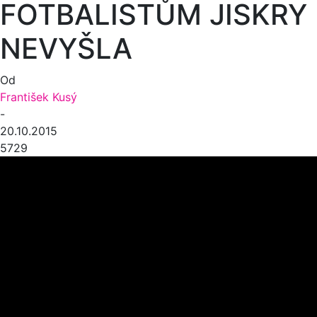
FOTBALISTŮM JISKRY
NEVYŠLA
Od
František Kusý
-
20.10.2015
5729