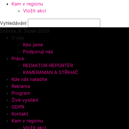
Kam v regionu
Vložit akci
Vyhledávání
Sobota, 8.
Srpen 2026
O nás
Kdo jsme
Podporují nás
Práce
REDAKTOR-REPORTÉR
KAMERAMAN A STŘIHAČ
Kde nás naladíte
Reklama
Program
Živé vysílání
GDPR
Kontakt
Kam v regionu
Vložit akci