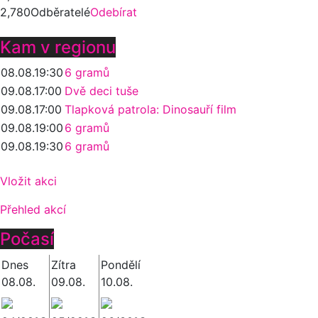
2,780
Odběratelé
Odebírat
Kam v regionu
08.08.
19:30
6 gramů
09.08.
17:00
Dvě deci tuše
09.08.
17:00
Tlapková patrola: Dinosauří film
09.08.
19:00
6 gramů
09.08.
19:30
6 gramů
Vložit akci
Přehled akcí
Počasí
Dnes
Zítra
Pondělí
08.08.
09.08.
10.08.