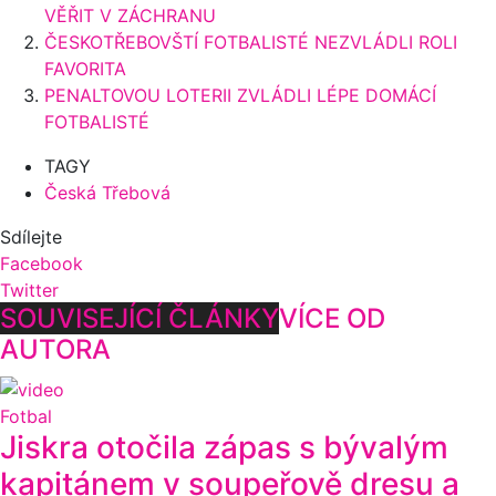
VĚŘIT V ZÁCHRANU
ČESKOTŘEBOVŠTÍ FOTBALISTÉ NEZVLÁDLI ROLI
FAVORITA
PENALTOVOU LOTERII ZVLÁDLI LÉPE DOMÁCÍ
FOTBALISTÉ
TAGY
Česká Třebová
Sdílejte
Facebook
Twitter
SOUVISEJÍCÍ ČLÁNKY
VÍCE OD
AUTORA
Fotbal
Jiskra otočila zápas s bývalým
kapitánem v soupeřově dresu a