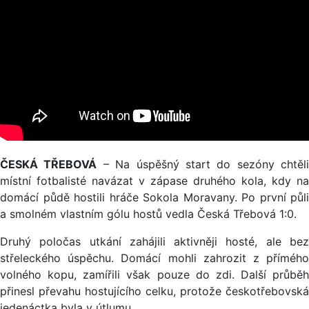
ČESKÁ TŘEBOVÁ
– Na úspěšný start do sezóny chtěli
místní fotbalisté navázat v zápase druhého kola, kdy na
domácí půdě hostili hráče Sokola Moravany. Po první půli
a smolném vlastním gólu hostů vedla Česká Třebová 1:0.
Druhý poločas utkání zahájili aktivněji hosté, ale bez
střeleckého úspěchu. Domácí mohli zahrozit z přímého
volného kopu, zamířili však pouze do zdi. Další průběh
přinesl převahu hostujícího celku, protože českotřebovská
jedenáctka byla v útlumu.