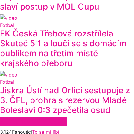
slaví postup v MOL Cupu
Fotbal
FK Česká Třebová rozstřílela
Skuteč 5:1 a loučí se s domácím
publikem na třetím místě
krajského přeboru
Fotbal
Jiskra Ústí nad Orlicí sestupuje z
3. ČFL, prohra s rezervou Mladé
Boleslavi 0:3 zpečetila osud
Zůstaňte ve spojení
3,124
Fanoušci
To se mi líbí