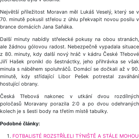
Největší příležitost Moravan měl Lukáš Veselý, který se v
70. minutě pokusil střelou z úhlu překvapit novou posilu v
brance domácích Jana Saňáka.
Další minuty nabídly střelecké pokusy na obou stranách,
ale žádnou gólovou radost. Nebezpečně vypadala situace
z 80. minuty, kdy další nový hráč v kádru České Třebové
Jiří Hašek pronikl do šestnáctky, jeho přihrávka se však
minula s náběhem spoluhráčů. Domácí se dočkali až v 90.
minutě, kdy střídající Libor Pešek potrestal zaváhání
hostující obrany.
Česká Třebová nakonec v utkání dvou rozdílných
poločasů Moravany porazila 2:0 a po dvou odehraných
kolech je s šesti body na třetím místě tabulky.
Podobné články:
FOTBALISTÉ ROZSTŘÍLELI TÝNIŠTĚ A STÁLE MOHOU