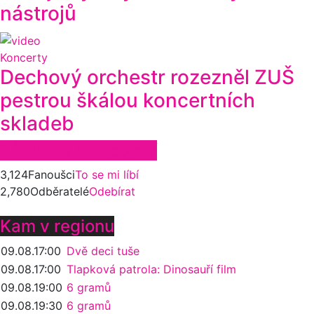
nástrojů
Koncerty
Dechový orchestr rozezněl ZUŠ
pestrou škálou koncertních
skladeb
Zůstaňte ve spojení
3,124
Fanoušci
To se mi líbí
2,780
Odběratelé
Odebírat
Kam v regionu
09.08.
17:00
Dvě deci tuše
09.08.
17:00
Tlapková patrola: Dinosauří film
09.08.
19:00
6 gramů
09.08.
19:30
6 gramů