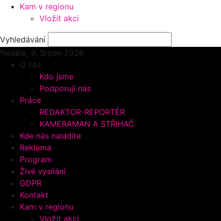
Kam v regionu
Vložit akci
Vyhledávání
Neděle, 9.
Srpen 2026
O nás
Kdo jsme
Podporují nás
Práce
REDAKTOR-REPORTÉR
KAMERAMAN A STŘIHAČ
Kde nás naladíte
Reklama
Program
Živé vysílání
GDPR
Kontakt
Kam v regionu
Vložit akci