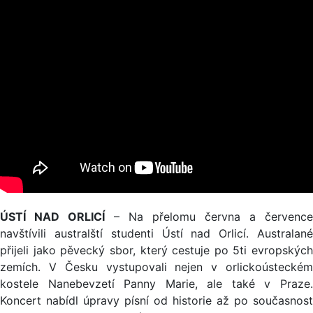
ÚSTÍ NAD ORLICÍ
– Na přelomu června a července
navštívili australští studenti Ústí nad Orlicí. Australané
přijeli jako pěvecký sbor, který cestuje po 5ti evropských
zemích. V Česku vystupovali nejen v orlickoústeckém
kostele Nanebevzetí Panny Marie, ale také v Praze.
Koncert nabídl úpravy písní od historie až po současnost