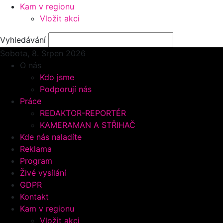
Kam v regionu
Vložit akci
Vyhledávání
Sobota, 8.
Srpen 2026
O nás
Kdo jsme
Podporují nás
Práce
REDAKTOR-REPORTÉR
KAMERAMAN A STŘIHAČ
Kde nás naladíte
Reklama
Program
Živé vysílání
GDPR
Kontakt
Kam v regionu
Vložit akci