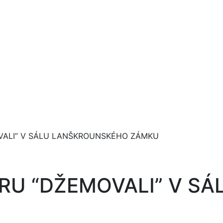
VALI” V SÁLU LANŠKROUNSKÉHO ZÁMKU
RU “DŽEMOVALI” V S