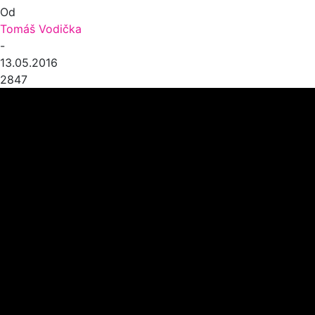
Od
Tomáš Vodička
-
13.05.2016
2847