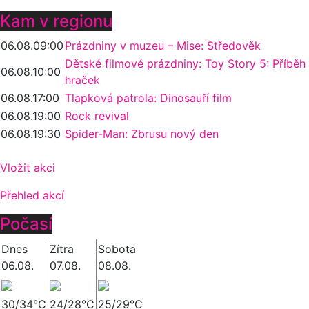
Kam v regionu
06.08.
09:00
Prázdniny v muzeu – Mise: Středověk
Dětské filmové prázdniny: Toy Story 5: Příběh
06.08.
10:00
hraček
06.08.
17:00
Tlapková patrola: Dinosauří film
06.08.
19:00
Rock revival
06.08.
19:30
Spider-Man: Zbrusu nový den
Vložit akci
Přehled akcí
Počasí
Dnes
Zítra
Sobota
06.08.
07.08.
08.08.
30/34°C
24/28°C
25/29°C