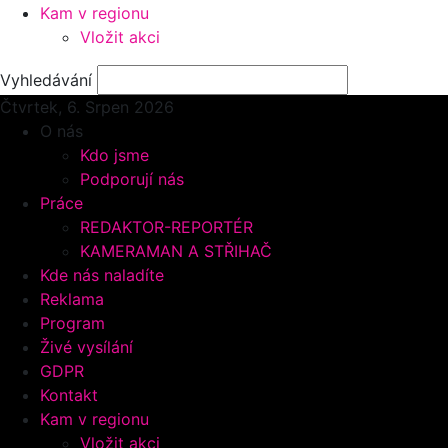
Kam v regionu
Vložit akci
Vyhledávání
Čtvrtek, 6.
Srpen 2026
O nás
Kdo jsme
Podporují nás
Práce
REDAKTOR-REPORTÉR
KAMERAMAN A STŘIHAČ
Kde nás naladíte
Reklama
Program
Živé vysílání
GDPR
Kontakt
Kam v regionu
Vložit akci