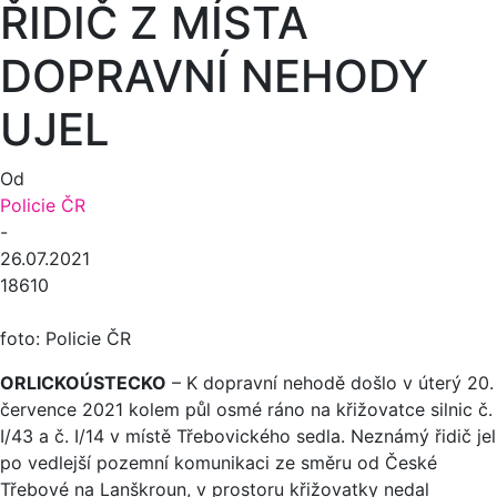
ŘIDIČ Z MÍSTA
DOPRAVNÍ NEHODY
UJEL
Od
Policie ČR
-
26.07.2021
18610
foto: Policie ČR
ORLICKOÚSTECKO
– K dopravní nehodě došlo v úterý 20.
července 2021 kolem půl osmé ráno na křižovatce silnic č.
I/43 a č. I/14 v místě Třebovického sedla. Neznámý řidič jel
po vedlejší pozemní komunikaci ze směru od České
Třebové na Lanškroun, v prostoru křižovatky nedal