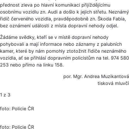
přednost zleva po hlavní komunikaci přijíždějícímu
osobnímu vozidlu zn. Audi a došlo k jejich střetu. Neznámý
řidič červeného vozidla, pravděpodobně zn. Škoda Fabia,
bez oznámení události z místa dopravní nehody odjel.
Žádáme svědky, kteří se v místě dopravní nehody
pohybovali a mají informace nebo záznamy z palubních
kamer, které by nám pomohly ztotožnit řidiče neznámého
vozidla, ať se přihlásí dopravním policistům na tel. 974 580
253 nebo přímo na linku 158.
por. Mgr. Andrea Muzikantová
tisková mluvčí
1
z 3
foto: Policie ČR
foto: Policie ČR