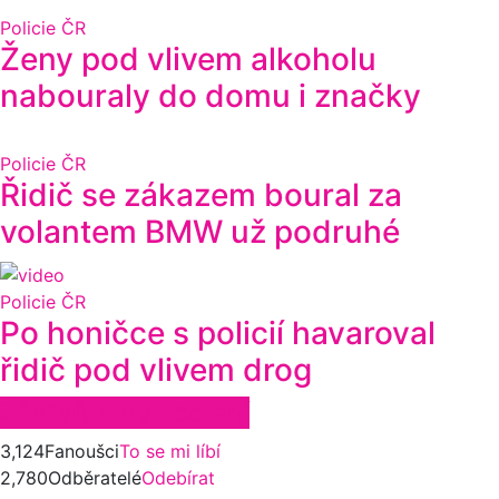
Policie ČR
Ženy pod vlivem alkoholu
nabouraly do domu i značky
Policie ČR
Řidič se zákazem boural za
volantem BMW už podruhé
Policie ČR
Po honičce s policií havaroval
řidič pod vlivem drog
Zůstaňte ve spojení
3,124
Fanoušci
To se mi líbí
2,780
Odběratelé
Odebírat