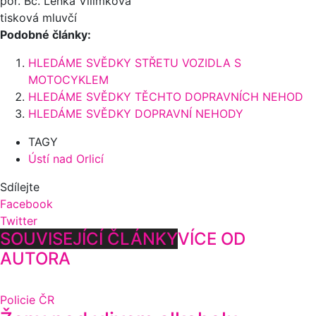
por. Bc. Lenka Vilímková
tisková mluvčí
Podobné články:
HLEDÁME SVĚDKY STŘETU VOZIDLA S
MOTOCYKLEM
HLEDÁME SVĚDKY TĚCHTO DOPRAVNÍCH NEHOD
HLEDÁME SVĚDKY DOPRAVNÍ NEHODY
TAGY
Ústí nad Orlicí
Sdílejte
Facebook
Twitter
SOUVISEJÍCÍ ČLÁNKY
VÍCE OD
AUTORA
Policie ČR