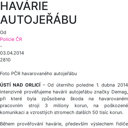
HAVÁRIE
AUTOJEŘÁBU
Od
Policie ČR
-
03.04.2014
2810
Foto PČR havarovaného autojeřábu
ÚSTÍ NAD ORLICÍ
– Od úterního poledne 1. dubna 201
intenzivně prověřujeme havárii autojeřábu značky Demag,
při které byla způsobena škoda na havarovaném
pracovním stroji 3 miliony korun, na poškozené
komunikaci a vzrostlých stromech dalších 50 tisíc korun.
Během prověřování havárie, především výslechem řidiče