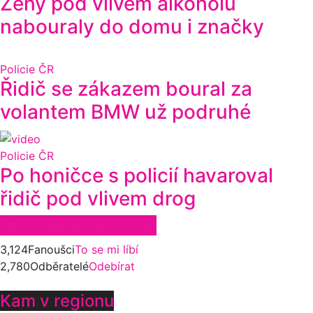
Ženy pod vlivem alkoholu
nabouraly do domu i značky
Policie ČR
Řidič se zákazem boural za
volantem BMW už podruhé
Policie ČR
Po honičce s policií havaroval
řidič pod vlivem drog
Zůstaňte ve spojení
3,124
Fanoušci
To se mi líbí
2,780
Odběratelé
Odebírat
Kam v regionu