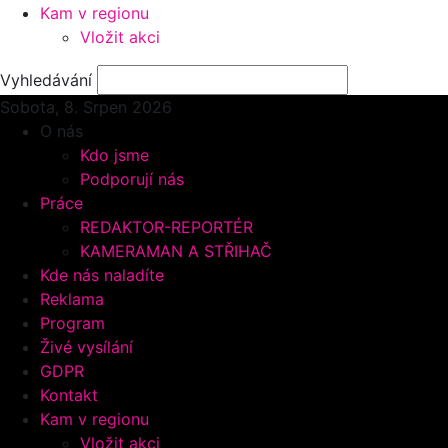
Kam v regionu
Vložit akci
Vyhledávání
Sobota, 8.
Srpen 2026
O nás
Kdo jsme
Podporují nás
Práce
REDAKTOR-REPORTÉR
KAMERAMAN A STŘIHAČ
Kde nás naladíte
Reklama
Program
Živé vysílání
GDPR
Kontakt
Kam v regionu
Vložit akci