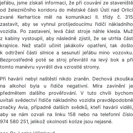
jeřábu, jsme získali informaci, že při couvání ze staveniště
od železničního koridoru do městské části Ústí nad Orlicí
zvané Kerhartice měl na komunikaci II. třídy č. 315
zastavit, aby se vyhnul protijedoucímu řidiči nákladního
vozidla. Po zastavení, levá část stroje náhle klesla. Muž
z kabiny vystoupil, aby následně zjistil, že se utrhla část
krajnice. Než stačil učinit jakákoliv opatření, tak došlo
k odtržení části silnice a sesunutí jeřábu mino vozovku.
Bezprostředně poté se stroj převrátil na levý bok a při
tomto manévru vyvrátil dva vzrostlé stromy.
Při havárii nebyl naštěstí nikdo zraněn. Dechová zkouška
na alkohol byla u řidiče negativní. Míra zavinění je
předmětem dalšího prověřování. V tuto chvíli bychom
uvítali svědectví řidiče nákladního vozidla pravděpodobně
značky Avia, případně dalších svědků, kteří havárii viděli,
aby se nám ozvali na linku 158 nebo na telefonní číslo
974 580 251, jelikož okolnosti kolize jsou nejasné.