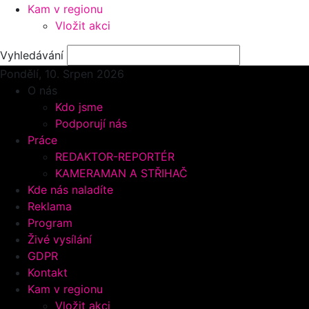
Kam v regionu
Vložit akci
Vyhledávání
Pondělí, 10.
Srpen 2026
O nás
Kdo jsme
Podporují nás
Práce
REDAKTOR-REPORTÉR
KAMERAMAN A STŘIHAČ
Kde nás naladíte
Reklama
Program
Živé vysílání
GDPR
Kontakt
Kam v regionu
Vložit akci