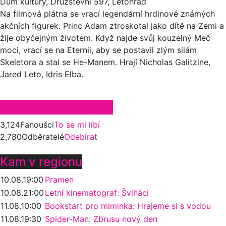
Dům kultury, Družstevní 597, Letohrad
Na filmová plátna se vrací legendární hrdinové známých
akčních figurek. Princ Adam ztroskotal jako dítě na Zemi a
žije obyčejným životem. Když najde svůj kouzelný Meč
moci, vrací se na Eternii, aby se postavil zlým silám
Skeletora a stal se He-Manem. Hrají Nicholas Galitzine,
Jared Leto, Idris Elba.
Zůstaňte ve spojení
3,124
Fanoušci
To se mi líbí
2,780
Odběratelé
Odebírat
Kam v regionu
10.08.
19:00
Pramen
10.08.
21:00
Letní kinematograf: Šviháci
11.08.
10:00
Bookstart pro miminka: Hrajeme si s vodou
11.08.
19:30
Spider-Man: Zbrusu nový den