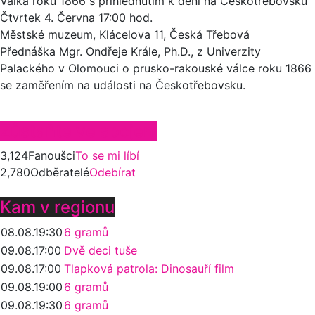
Válka roku 1866 s přihlédnutím k dění na Českotřebovsku
Čtvrtek 4.
Června
17:00 hod.
Městské muzeum, Klácelova 11, Česká Třebová
Přednáška Mgr. Ondřeje Krále, Ph.D., z Univerzity
Palackého v Olomouci o prusko-rakouské válce roku 1866
se zaměřením na události na Českotřebovsku.
Zůstaňte ve spojení
3,124
Fanoušci
To se mi líbí
2,780
Odběratelé
Odebírat
Kam v regionu
08.08.
19:30
6 gramů
09.08.
17:00
Dvě deci tuše
09.08.
17:00
Tlapková patrola: Dinosauří film
09.08.
19:00
6 gramů
09.08.
19:30
6 gramů