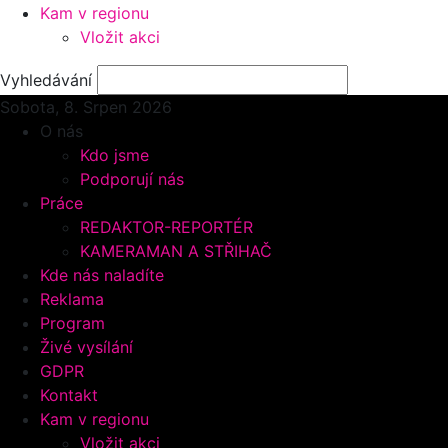
Kam v regionu
Vložit akci
Vyhledávání
Sobota, 8.
Srpen 2026
O nás
Kdo jsme
Podporují nás
Práce
REDAKTOR-REPORTÉR
KAMERAMAN A STŘIHAČ
Kde nás naladíte
Reklama
Program
Živé vysílání
GDPR
Kontakt
Kam v regionu
Vložit akci