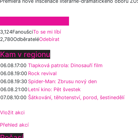
Premiéra nové inscenace literárně-dramatického oboru ZUŠ
Zůstaňte ve spojení
3,124
Fanoušci
To se mi líbí
2,780
Odběratelé
Odebírat
Kam v regionu
06.08.
17:00
Tlapková patrola: Dinosauří film
06.08.
19:00
Rock revival
06.08.
19:30
Spider-Man: Zbrusu nový den
06.08.
21:00
Letní kino: Pět švestek
07.08.
10:00
Šátkování, těhotenství, porod, šestinedělí
Vložit akci
Přehled akcí
Počasí