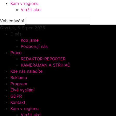
Kam v regionu
Vložit akci
Vyhledávání
Čtvrtek, 6.
Srpen 2026
O nás
Kdo jsme
Podporují nás
Práce
REDAKTOR-REPORTÉR
KAMERAMAN A STŘIHAČ
Kde nás naladíte
Reklama
Program
Živé vysílání
GDPR
Kontakt
Kam v regionu
Vložit akci