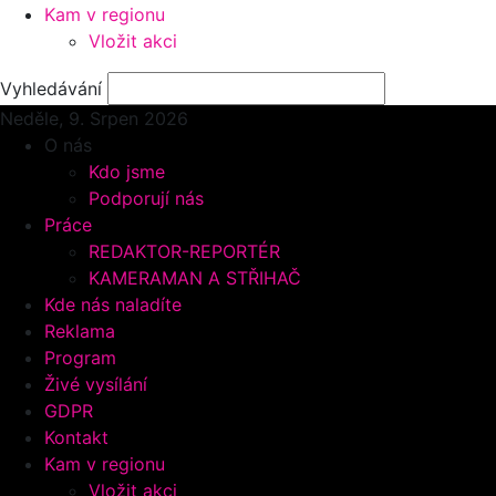
Kam v regionu
Vložit akci
Vyhledávání
Neděle, 9.
Srpen 2026
O nás
Kdo jsme
Podporují nás
Práce
REDAKTOR-REPORTÉR
KAMERAMAN A STŘIHAČ
Kde nás naladíte
Reklama
Program
Živé vysílání
GDPR
Kontakt
Kam v regionu
Vložit akci