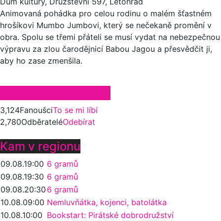
Dům kultury, Družstevní 597, Letohrad
Animovaná pohádka pro celou rodinu o malém šťastném
hrošíkovi Mumbo Jumbovi, který se nečekaně promění v
obra. Spolu se třemi přáteli se musí vydat na nebezpečnou
výpravu za zlou čarodějnicí Babou Jagou a přesvědčit ji,
aby ho zase zmenšila.
Zůstaňte ve spojení
3,124
Fanoušci
To se mi líbí
2,780
Odběratelé
Odebírat
Kam v regionu
09.08.
19:00
6 gramů
09.08.
19:30
6 gramů
09.08.
20:30
6 gramů
10.08.
09:00
Nemluvňátka, kojenci, batolátka
10.08.
10:00
Bookstart: Pirátské dobrodružství