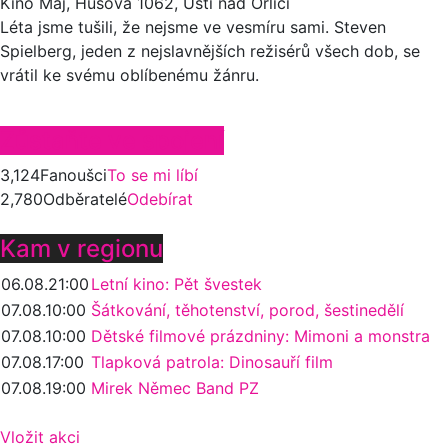
Kino Máj, Husova 1062, Ústí nad Orlicí
Léta jsme tušili, že nejsme ve vesmíru sami. Steven
Spielberg, jeden z nejslavnějších režisérů všech dob, se
vrátil ke svému oblíbenému žánru.
Zůstaňte ve spojení
3,124
Fanoušci
To se mi líbí
2,780
Odběratelé
Odebírat
Kam v regionu
06.08.
21:00
Letní kino: Pět švestek
07.08.
10:00
Šátkování, těhotenství, porod, šestinedělí
07.08.
10:00
Dětské filmové prázdniny: Mimoni a monstra
07.08.
17:00
Tlapková patrola: Dinosauří film
07.08.
19:00
Mirek Němec Band PZ
Vložit akci