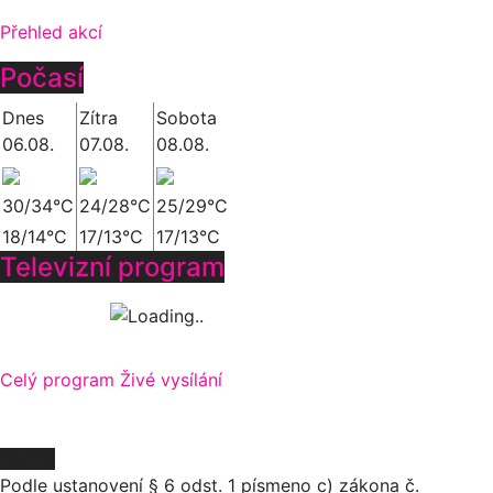
Přehled akcí
Počasí
Dnes
Zítra
Sobota
06.08.
07.08.
08.08.
30/34°C
24/28°C
25/29°C
18/14°C
17/13°C
17/13°C
Televizní program
Celý program
Živé vysílání
O NÁS
Podle ustanovení § 6 odst. 1 písmeno c) zákona č.