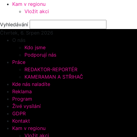
Kam v regionu
Vložit akci
Vyhledávání
Čtvrtek, 6.
Srpen 2026
O nás
Kdo jsme
Podporují nás
Práce
REDAKTOR-REPORTÉR
KAMERAMAN A STŘIHAČ
Kde nás naladíte
Reklama
Program
Živé vysílání
GDPR
Kontakt
Kam v regionu
Vložit akci