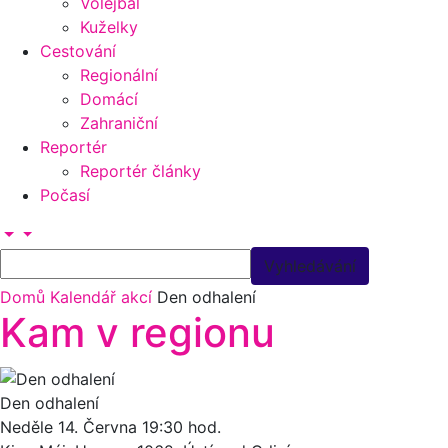
Volejbal
Kuželky
Cestování
Regionální
Domácí
Zahraniční
Reportér
Reportér články
Počasí
Domů
Kalendář akcí
Den odhalení
Kam v regionu
Den odhalení
Neděle 14.
Června
19:30 hod.