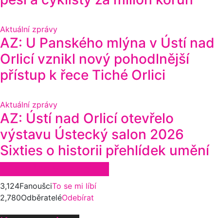
Aktuální zprávy
AZ: U Panského mlýna v Ústí nad
Orlicí vznikl nový pohodlnější
přístup k řece Tiché Orlici
Aktuální zprávy
AZ: Ústí nad Orlicí otevřelo
výstavu Ústecký salon 2026
Sixties o historii přehlídek umění
Zůstaňte ve spojení
3,124
Fanoušci
To se mi líbí
2,780
Odběratelé
Odebírat