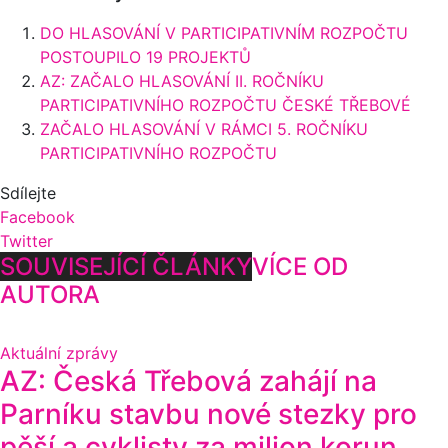
DO HLASOVÁNÍ V PARTICIPATIVNÍM ROZPOČTU
POSTOUPILO 19 PROJEKTŮ
AZ: ZAČALO HLASOVÁNÍ II. ROČNÍKU
PARTICIPATIVNÍHO ROZPOČTU ČESKÉ TŘEBOVÉ
ZAČALO HLASOVÁNÍ V RÁMCI 5. ROČNÍKU
PARTICIPATIVNÍHO ROZPOČTU
Sdílejte
Facebook
Twitter
SOUVISEJÍCÍ ČLÁNKY
VÍCE OD
AUTORA
Aktuální zprávy
AZ: Česká Třebová zahájí na
Parníku stavbu nové stezky pro
pěší a cyklisty za milion korun