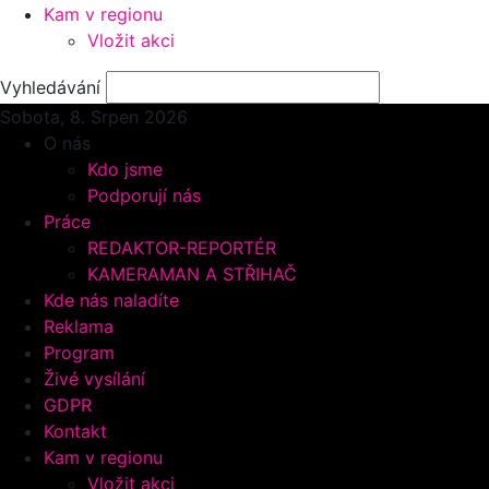
Kam v regionu
Vložit akci
Vyhledávání
Sobota, 8.
Srpen 2026
O nás
Kdo jsme
Podporují nás
Práce
REDAKTOR-REPORTÉR
KAMERAMAN A STŘIHAČ
Kde nás naladíte
Reklama
Program
Živé vysílání
GDPR
Kontakt
Kam v regionu
Vložit akci