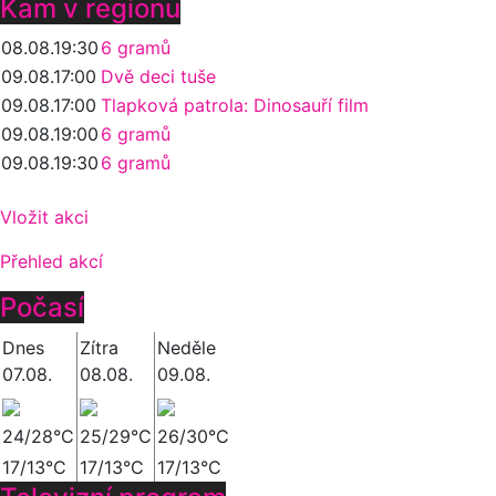
Kam v regionu
08.08.
19:30
6 gramů
09.08.
17:00
Dvě deci tuše
09.08.
17:00
Tlapková patrola: Dinosauří film
09.08.
19:00
6 gramů
09.08.
19:30
6 gramů
Vložit akci
Přehled akcí
Počasí
Dnes
Zítra
Neděle
07.08.
08.08.
09.08.
24/28°C
25/29°C
26/30°C
17/13°C
17/13°C
17/13°C